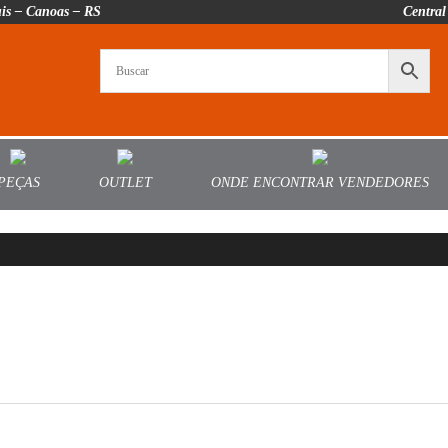
uis – Canoas – RS
Central
PEÇAS
OUTLET
ONDE ENCONTRAR VENDEDORES