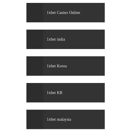
1xbet Casino Online
1xbet india
1xbet Korea
1xbet KR
1xbet malaysia