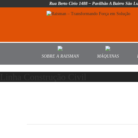
Rua Berto Cirio 1488 – Pavilhão A Bairro São L
SOBRE A RAISMAN
MÁQUINAS
Linha Construção Civil
Linha Construção Civil