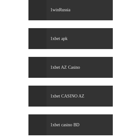
1winRussia
1xbet apk
1xbet AZ Casino
1xbet CASINO AZ
1xbet casino BD