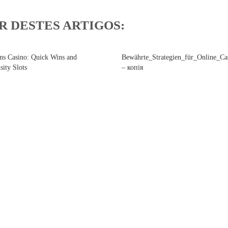
 DESTES ARTIGOS:
ns Casino: Quick Wins and
Bewährte_Strategien_für_Online_Ca
sity Slots
– копія