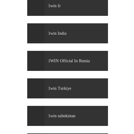
1win fr
1win India
1WIN Official In Russia
1win Turkiye
1win uzbekistan