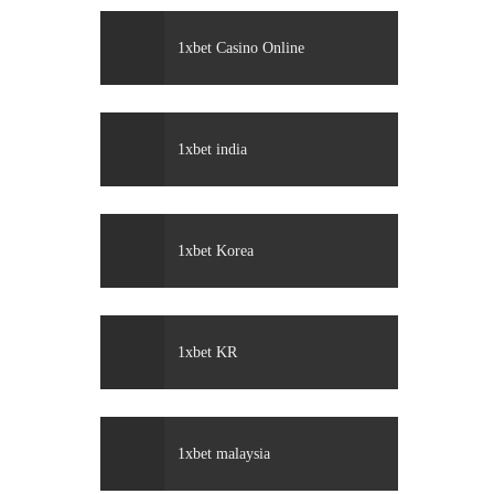
1xbet Casino Online
1xbet india
1xbet Korea
1xbet KR
1xbet malaysia