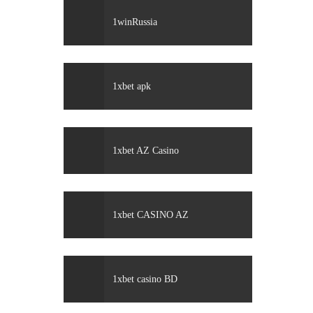
1winRussia
1xbet apk
1xbet AZ Casino
1xbet CASINO AZ
1xbet casino BD