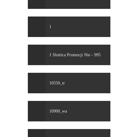
1
1 Slottica Promocji Nie - 995
10550_tr
10900_wa