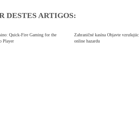
 DESTES ARTIGOS:
ino: Quick‑Fire Gaming for the
Zahraničné kasína Objavte vzrušujúci
 Player
online hazardu