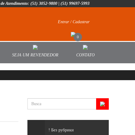
 de Atendimento:
(51) 3052-9800 | (51) 99697-5993
Entrar / Cadastrar
0
SEJA UM REVENDEDOR
CONTATO
! Без рубрики