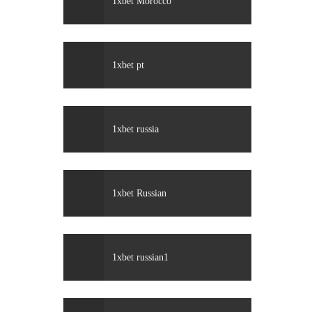
1xbet Morocco
1xbet pt
1xbet russia
1xbet Russian
1xbet russian1