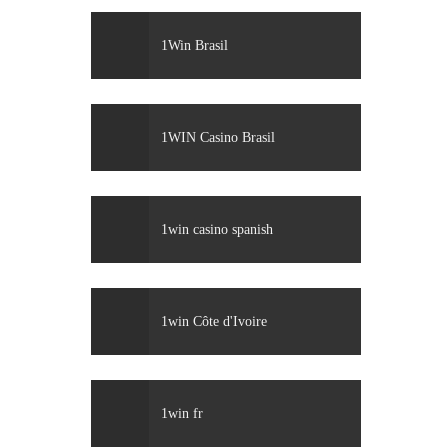
1Win Brasil
1WIN Casino Brasil
1win casino spanish
1win Côte d'Ivoire
1win fr