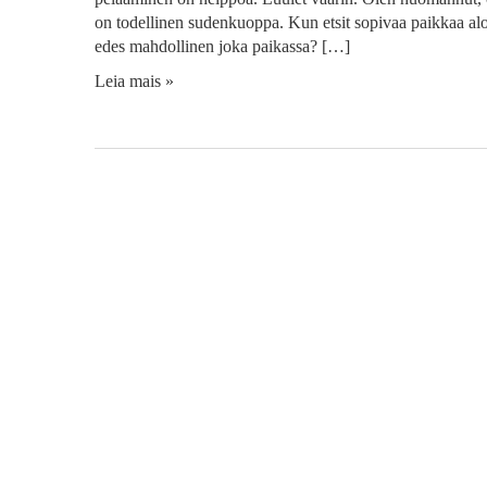
on todellinen sudenkuoppa. Kun etsit sopivaa paikkaa aloi
edes mahdollinen joka paikassa? […]
Leia mais »