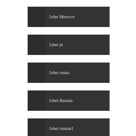
1xbet Morocco
1xbet pt
1xbet russia
1xbet Russian
1xbet russian1