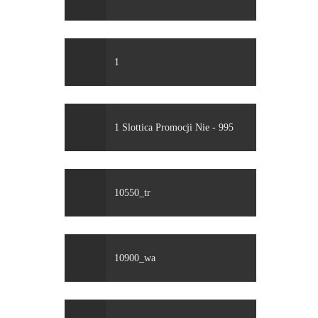
1
1 Slottica Promocji Nie - 995
10550_tr
10900_wa