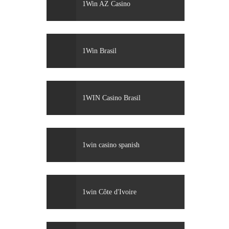
1Win AZ Casino
1Win Brasil
1WIN Casino Brasil
1win casino spanish
1win Côte d'Ivoire