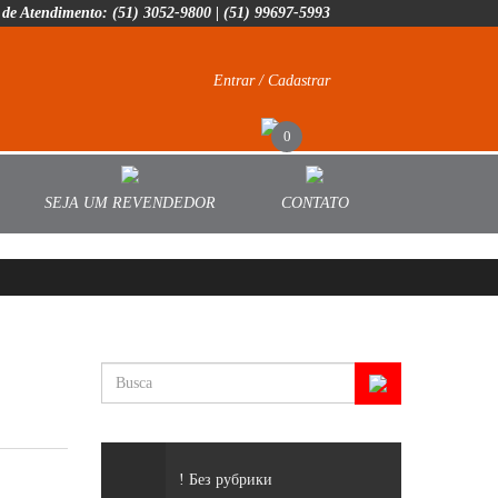
 de Atendimento:
(51) 3052-9800 | (51) 99697-5993
Entrar / Cadastrar
0
SEJA UM REVENDEDOR
CONTATO
! Без рубрики