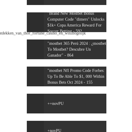
"Brand New Mostbet Bonus
Computer Code "dimers" Unlocks
$1k+ Copa America Reward For
Soccer Betting - 592
ntdekken_van_thor_fortune_casino_en_winmogelijk
"mostbet 365 Perú 2024 ️: ¿mostbet
To Mostbet? Descubre Un
Ganador" - 864
"mostbet Nfl Promo Code Forbes:
Up To Be Able To $1, 000 Within
Bonus Bets Oct 2024 - 155
++novPU
+novPU