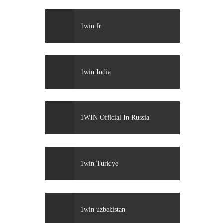
1win fr
1win India
1WIN Official In Russia
1win Turkiye
1win uzbekistan