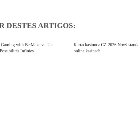
 DESTES ARTIGOS:
 Gaming with BetMakerz : Un
Kartackasinocz CZ 2026 Nový stand
ossibilités Infinies
online kasinech