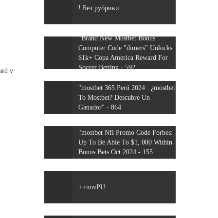
! Без рубрики
"Brand New Mostbet Bonus
Computer Code "dimers" Unlocks
$1k+ Copa America Reward For
Soccer Betting - 592
ard v
"mostbet 365 Perú 2024 ️: ¿mostbet
To Mostbet? Descubre Un
Ganador" - 864
"mostbet Nfl Promo Code Forbes:
Up To Be Able To $1, 000 Within
Bonus Bets Oct 2024 - 155
++novPU