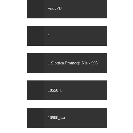
+novPU
1
1 Slottica Promocji Nie - 995
10550_tr
10900_wa