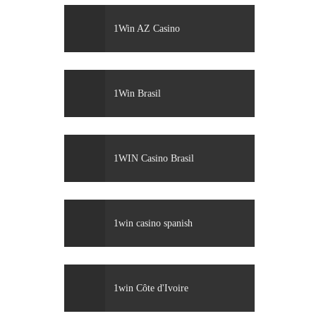
1Win AZ Casino
1Win Brasil
1WIN Casino Brasil
1win casino spanish
1win Côte d'Ivoire