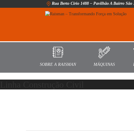
Rua Berto Cirio 1488 – Pavilhão A Bairro São
SOBRE A RAISMAN
MÁQUINAS
Linha Construção Civil
Linha Construção Civil