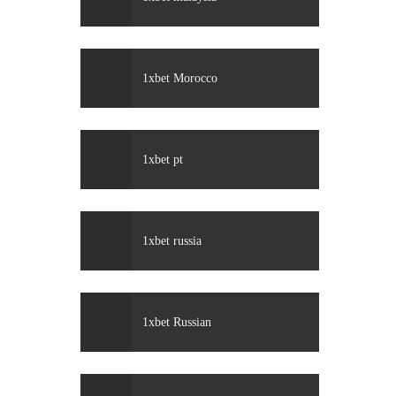
1xbet Morocco
1xbet pt
1xbet russia
1xbet Russian