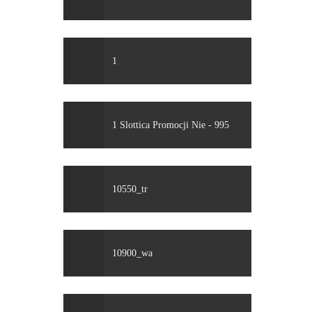
1
1 Slottica Promocji Nie - 995
10550_tr
10900_wa