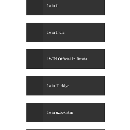
1win fr
1win India
1WIN Official In Russia
1win Turkiye
1win uzbekistan