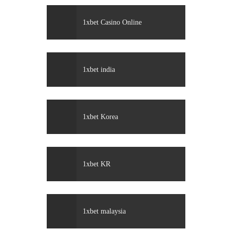
1xbet Casino Online
1xbet india
1xbet Korea
1xbet KR
1xbet malaysia