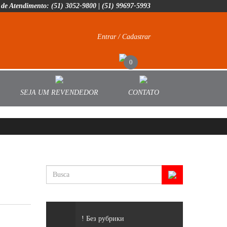
 de Atendimento:
(51) 3052-9800 | (51) 99697-5993
Entrar / Cadastrar
0
SEJA UM REVENDEDOR
CONTATO
! Без рубрики