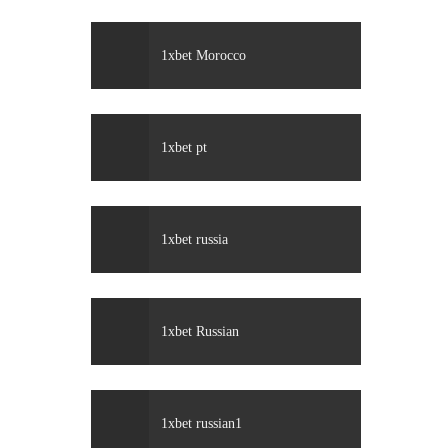
1xbet Morocco
1xbet pt
1xbet russia
1xbet Russian
1xbet russian1