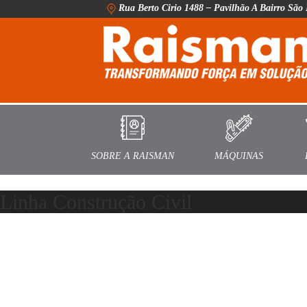
Rua Berto Cirio 1488 – Pavilhão A Bairro São
SOBRE A RAISMAN
MÁQUINAS
Linha Construção Civil
Linha Construção Civil