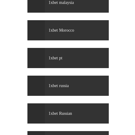
1xbet malaysia
1xbet Morocco
1xbet pt
1xbet russia
1xbet Russian