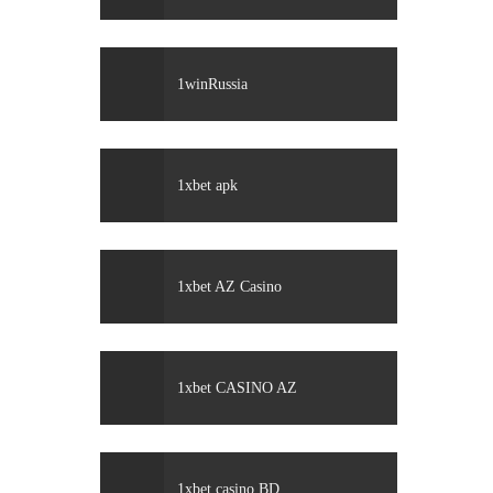
1winRussia
1xbet apk
1xbet AZ Casino
1xbet CASINO AZ
1xbet casino BD