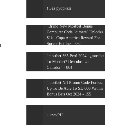
! Без рубрики
"Brand New Mostbet Bonus
Computer Code "dimers" Unlocks
$1k+ Copa America Reward For
Soccer Betting - 592
d
"mostbet 365 Perú 2024 ️: ¿mostbet
To Mostbet? Descubre Un
Ganador" - 864
"mostbet Nfl Promo Code Forbes:
Up To Be Able To $1, 000 Within
Bonus Bets Oct 2024 - 155
++novPU