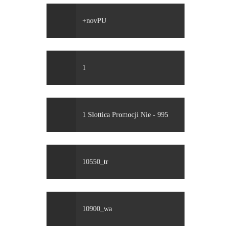
+novPU
1
1 Slottica Promocji Nie - 995
10550_tr
10900_wa