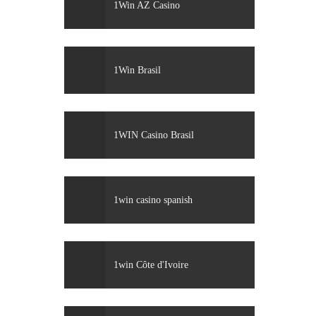
1Win AZ Casino
1Win Brasil
1WIN Casino Brasil
1win casino spanish
1win Côte d'Ivoire