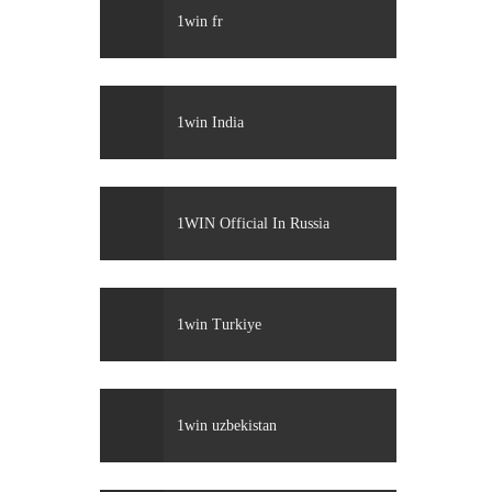
1win fr
1win India
1WIN Official In Russia
1win Turkiye
1win uzbekistan