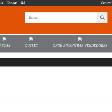
uis – Canoas – RS
Central
PEÇAS
OUTLET
ONDE ENCONTRAR VENDEDORES