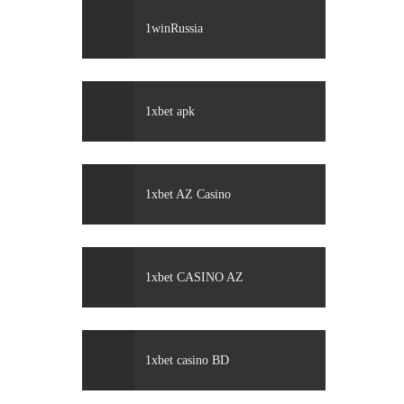
1winRussia
1xbet apk
1xbet AZ Casino
1xbet CASINO AZ
1xbet casino BD