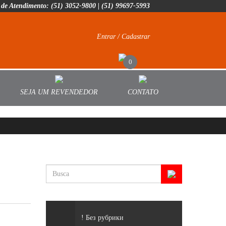
 de Atendimento:
(51) 3052-9800 | (51) 99697-5993
Entrar / Cadastrar
0
SEJA UM REVENDEDOR
CONTATO
! Без рубрики