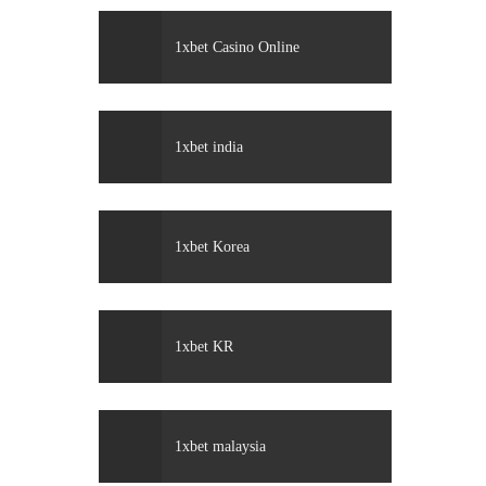
1xbet Casino Online
1xbet india
1xbet Korea
1xbet KR
1xbet malaysia