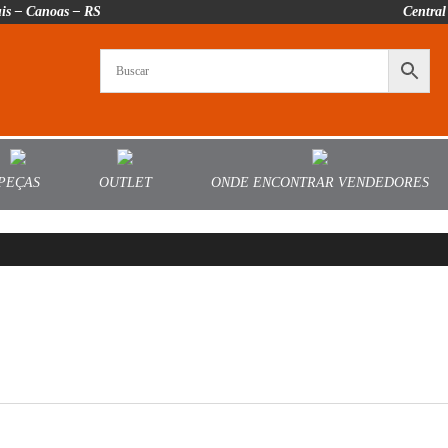
uis – Canoas – RS
Central
PEÇAS
OUTLET
ONDE ENCONTRAR VENDEDORES