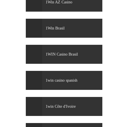
1Win AZ Casino
1Win Brasil
1WIN Casino Brasil
1win casino spanish
1win Côte d'Ivoire