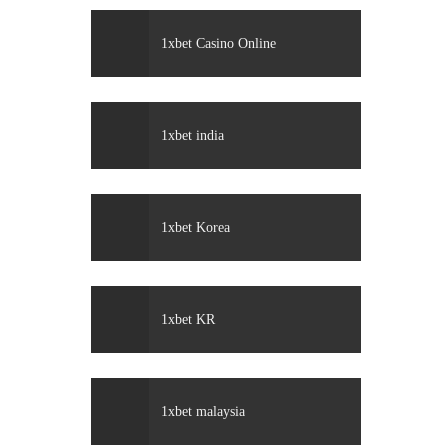
1xbet Casino Online
1xbet india
1xbet Korea
1xbet KR
1xbet malaysia