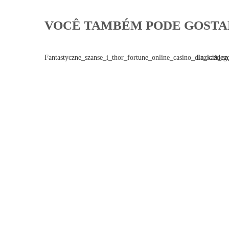
VOCÊ TAMBÉM PODE GOSTAR
Fantastyczne_szanse_i_thor_fortune_online_casino_dla_każde
Inzicht_e