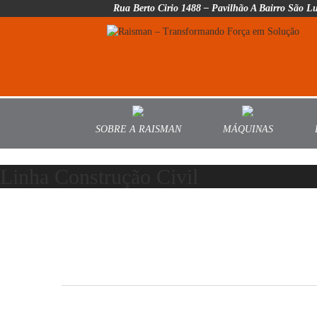
Rua Berto Cirio 1488 – Pavilhão A Bairro São L
SOBRE A RAISMAN
MÁQUINAS
Linha Construção Civil
Linha Construção Civil