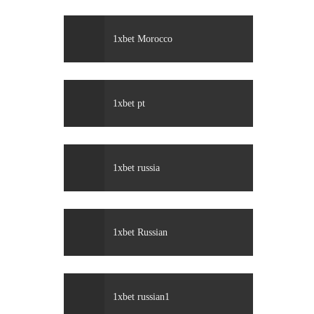
1xbet Morocco
1xbet pt
1xbet russia
1xbet Russian
1xbet russian1