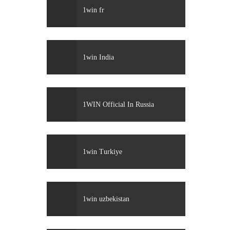
1win fr
1win India
1WIN Official In Russia
1win Turkiye
1win uzbekistan