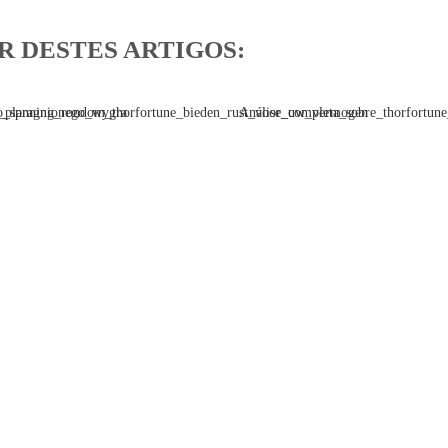
 DESTES ARTIGOS:
go_spragnionego_wygra
n_planning_rondom_thorfortune_bieden_rust_voor_uw_vermogen
Análise_completa_sobre_thorfortun