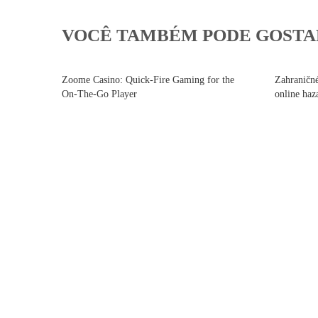
VOCÊ TAMBÉM PODE GOSTAR
Zoome Casino: Quick‑Fire Gaming for the
Zahraničné
On‑The‑Go Player
online haz