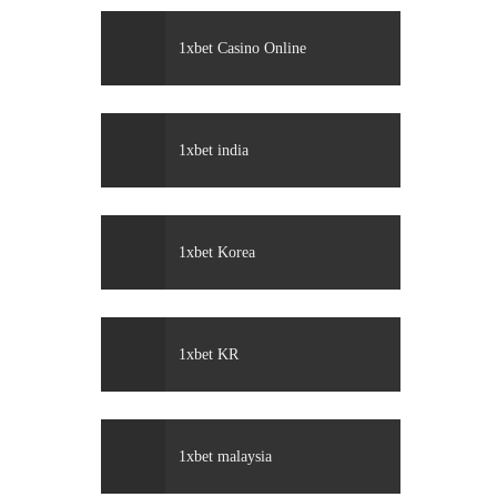
1xbet Casino Online
1xbet india
1xbet Korea
1xbet KR
1xbet malaysia