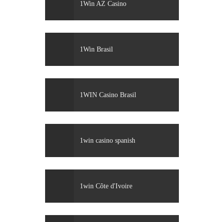
1Win AZ Casino
1Win Brasil
1WIN Casino Brasil
1win casino spanish
1win Côte d'Ivoire