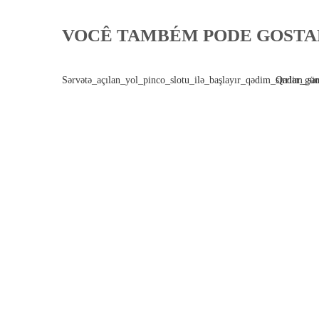
VOCÊ TAMBÉM PODE GOSTAR
Sərvətə_açılan_yol_pinco_slotu_ilə_başlayır_qədim_sirrlər_gü
Qədim_sərv