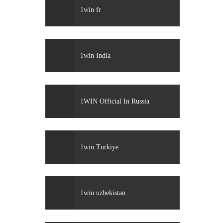
1win fr
1win India
1WIN Official In Russia
1win Turkiye
1win uzbekistan