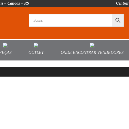
uis – Canoas – RS
Central
PEÇAS
OUTLET
ONDE ENCONTRAR VENDEDORES