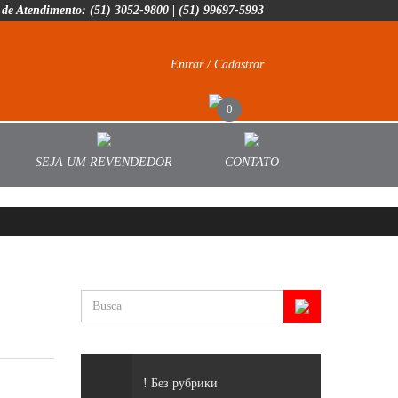
 de Atendimento:
(51) 3052-9800 | (51) 99697-5993
Entrar / Cadastrar
0
SEJA UM REVENDEDOR
CONTATO
! Без рубрики