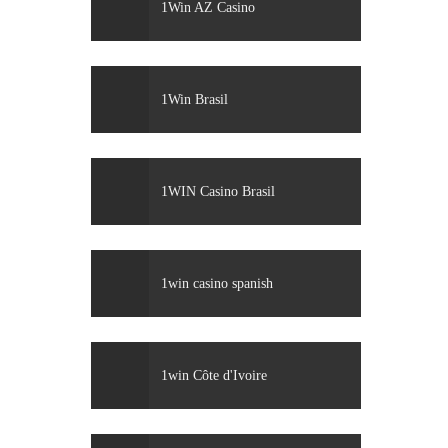
1Win AZ Casino
1Win Brasil
1WIN Casino Brasil
1win casino spanish
1win Côte d'Ivoire