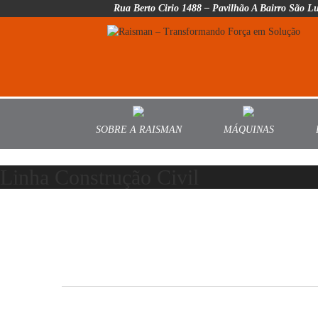
Rua Berto Cirio 1488 – Pavilhão A Bairro São L
SOBRE A RAISMAN
MÁQUINAS
Linha Construção Civil
Linha Construção Civil