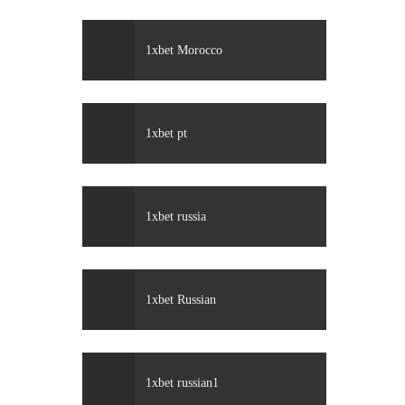
1xbet Morocco
1xbet pt
1xbet russia
1xbet Russian
1xbet russian1