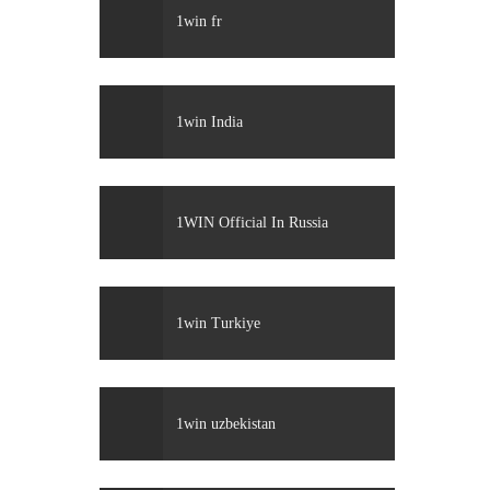
1win fr
1win India
1WIN Official In Russia
1win Turkiye
1win uzbekistan