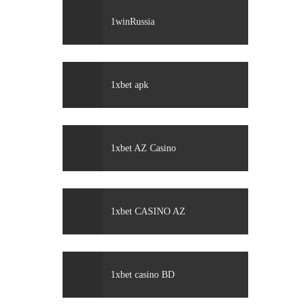
1winRussia
1xbet apk
1xbet AZ Casino
1xbet CASINO AZ
1xbet casino BD