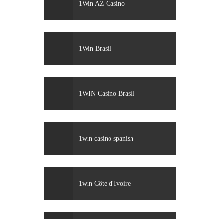
1Win AZ Casino
1Win Brasil
1WIN Casino Brasil
1win casino spanish
1win Côte d'Ivoire