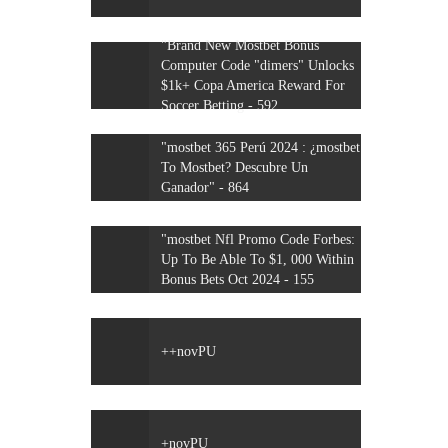
"Brand New Mostbet Bonus
Computer Code "dimers" Unlocks
$1k+ Copa America Reward For
Soccer Betting - 592
"mostbet 365 Perú 2024 ️: ¿mostbet
To Mostbet? Descubre Un
Ganador" - 864
"mostbet Nfl Promo Code Forbes:
Up To Be Able To $1, 000 Within
Bonus Bets Oct 2024 - 155
++novPU
+novPU