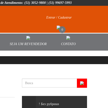
 de Atendimento:
(51) 3052-9800 | (51) 99697-5993
Entrar / Cadastrar
0
SEJA UM REVENDEDOR
CONTATO
! Без рубрики