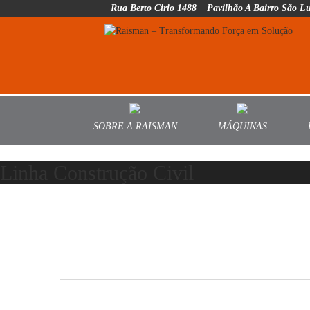
Rua Berto Cirio 1488 – Pavilhão A Bairro São L
SOBRE A RAISMAN
MÁQUINAS
Linha Construção Civil
Linha Construção Civil