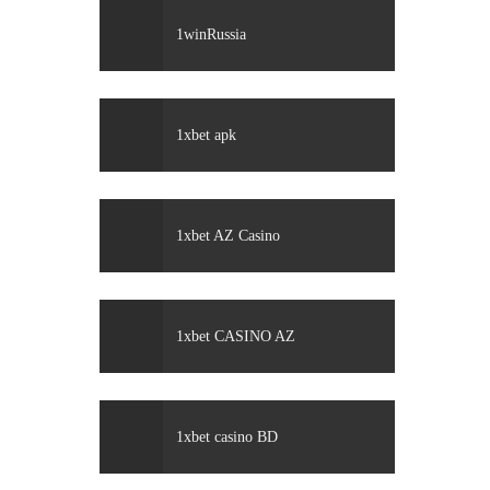
1winRussia
1xbet apk
1xbet AZ Casino
1xbet CASINO AZ
1xbet casino BD