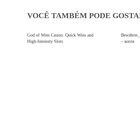
VOCÊ TAMBÉM PODE GOSTAR
God of Wins Casino: Quick Wins and
Bewährte_
High‑Intensity Slots
– копія