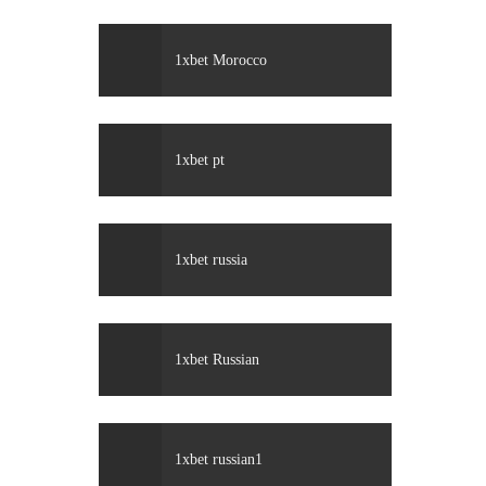
1xbet Morocco
1xbet pt
1xbet russia
1xbet Russian
1xbet russian1