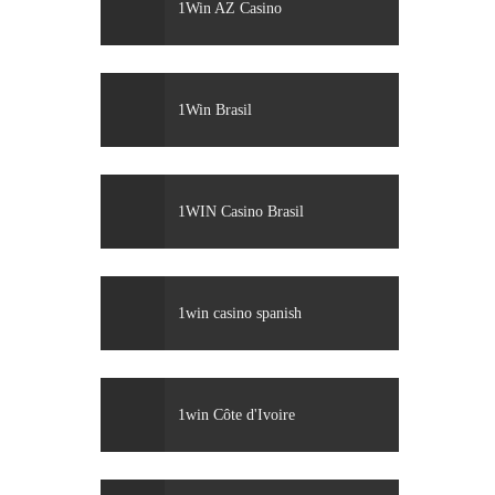
1Win AZ Casino
1Win Brasil
1WIN Casino Brasil
1win casino spanish
1win Côte d'Ivoire