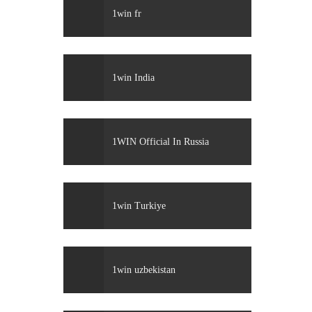
1win fr
1win India
1WIN Official In Russia
1win Turkiye
1win uzbekistan