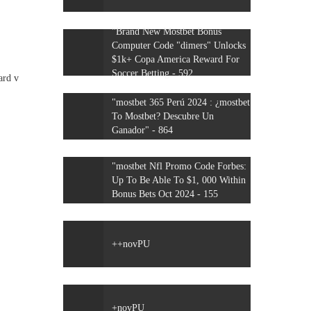
"Brand New Mostbet Bonus
Computer Code "dimers" Unlocks
$1k+ Copa America Reward For
Soccer Betting - 592
ard v
"mostbet 365 Perú 2024 ️: ¿mostbet
To Mostbet? Descubre Un
Ganador" - 864
"mostbet Nfl Promo Code Forbes:
Up To Be Able To $1, 000 Within
Bonus Bets Oct 2024 - 155
++novPU
+novPU