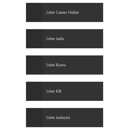
1xbet Casino Online
1xbet india
1xbet Korea
1xbet KR
1xbet malaysia