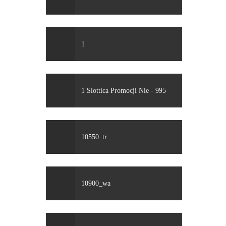
1
1 Slottica Promocji Nie - 995
10550_tr
10900_wa