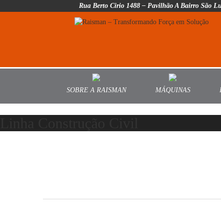
Rua Berto Cirio 1488 – Pavilhão A Bairro São L
SOBRE A RAISMAN
MÁQUINAS
Linha Construção Civil
Linha Construção Civil