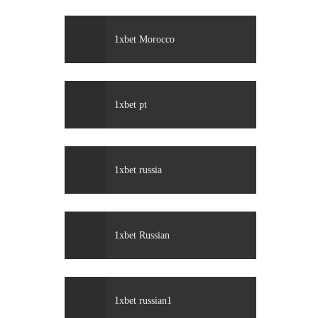
1xbet Morocco
1xbet pt
1xbet russia
1xbet Russian
1xbet russian1