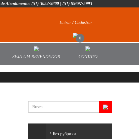
 de Atendimento:
(51) 3052-9800 | (51) 99697-5993
Entrar / Cadastrar
0
SEJA UM REVENDEDOR
CONTATO
! Без рубрики