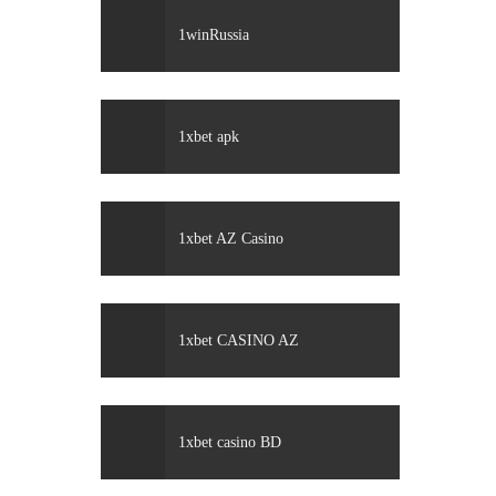
1winRussia
1xbet apk
1xbet AZ Casino
1xbet CASINO AZ
1xbet casino BD