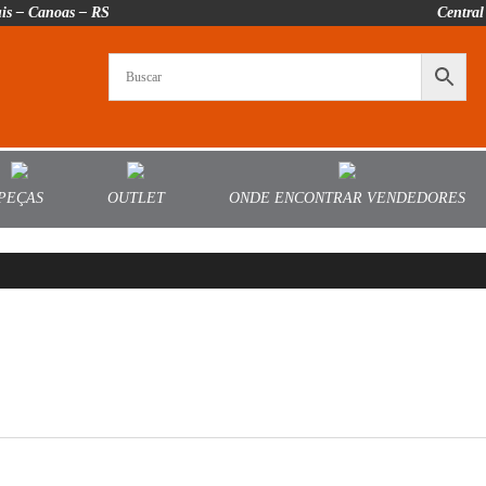
uis – Canoas – RS
Central
PEÇAS
OUTLET
ONDE ENCONTRAR VENDEDORES