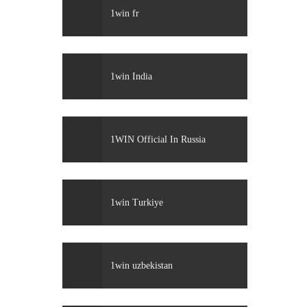
1win fr
1win India
1WIN Official In Russia
1win Turkiye
1win uzbekistan