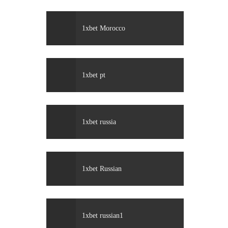
1xbet Morocco
1xbet pt
1xbet russia
1xbet Russian
1xbet russian1