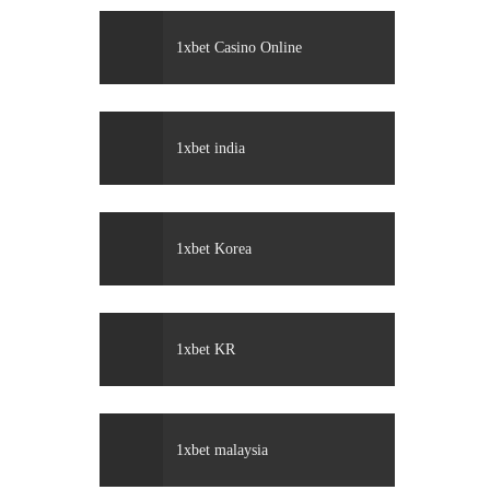
1xbet Casino Online
1xbet india
1xbet Korea
1xbet KR
1xbet malaysia