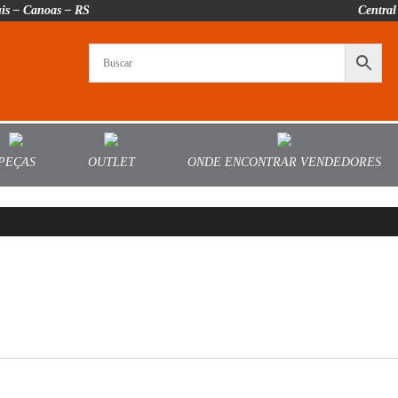
uis – Canoas – RS
Central
PEÇAS
OUTLET
ONDE ENCONTRAR VENDEDORES