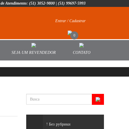
 de Atendimento:
(51) 3052-9800 | (51) 99697-5993
Entrar / Cadastrar
0
SEJA UM REVENDEDOR
CONTATO
! Без рубрики