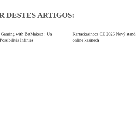
 DESTES ARTIGOS:
 Gaming with BetMakerz : Un
Kartackasinocz CZ 2026 Nový stand
ossibilités Infinies
online kasinech