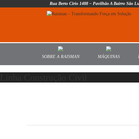
Rua Berto Cirio 1488 – Pavilhão A Bairro São L
SOBRE A RAISMAN
MÁQUINAS
Linha Construção Civil
Linha Construção Civil