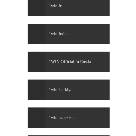
1win fr
1win India
1WIN Official In Russia
1win Turkiye
1win uzbekistan