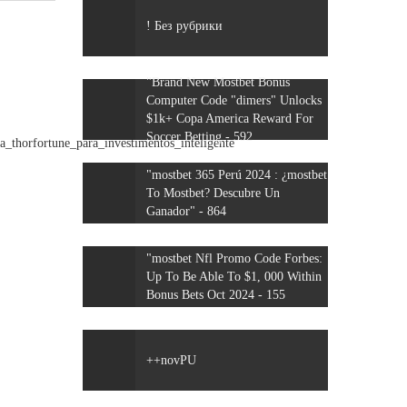
! Без рубрики
"Brand New Mostbet Bonus
Computer Code "dimers" Unlocks
$1k+ Copa America Reward For
Soccer Betting - 592
a_thorfortune_para_investimentos_inteligente
"mostbet 365 Perú 2024 ️: ¿mostbet
To Mostbet? Descubre Un
Ganador" - 864
"mostbet Nfl Promo Code Forbes:
Up To Be Able To $1, 000 Within
Bonus Bets Oct 2024 - 155
++novPU