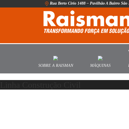
Rua Berto Cirio 1488 – Pavilhão A Bairro São
SOBRE A RAISMAN
MÁQUINAS
Linha Construção Civil
Linha Construção Civil