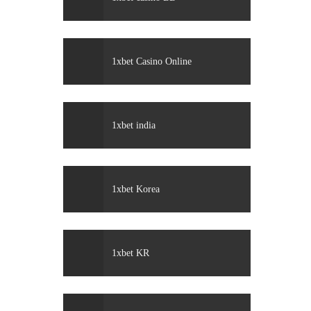
1xbet Casino Online
1xbet india
1xbet Korea
1xbet KR