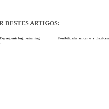
 DESTES ARTIGOS:
n_playjonny_login_ra
 Begumbet A Unique Gaming
Possibilidades_únicas_e_a_plataform
e