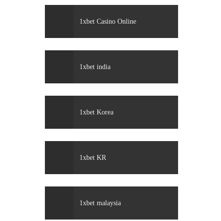
1xbet Casino Online
1xbet india
1xbet Korea
1xbet KR
1xbet malaysia