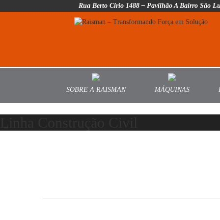
Rua Berto Cirio 1488 – Pavilhão A Bairro São L
SOBRE A RAISMAN
MÁQUINAS
Linha Construção Civil
Linha Construção Civil