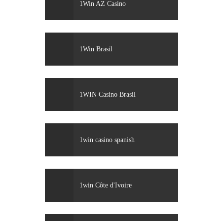
1Win AZ Casino
1Win Brasil
1WIN Casino Brasil
1win casino spanish
1win Côte d'Ivoire