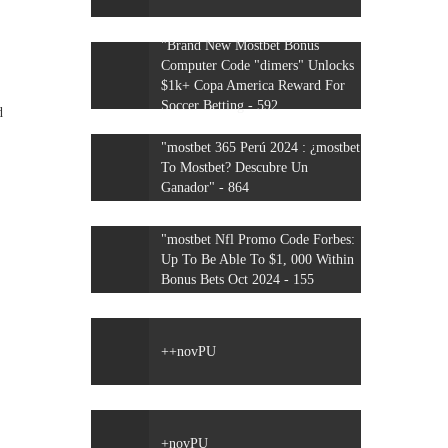
"Brand New Mostbet Bonus
Computer Code "dimers" Unlocks
$1k+ Copa America Reward For
Soccer Betting - 592
d
"mostbet 365 Perú 2024 ️: ¿mostbet
To Mostbet? Descubre Un
Ganador" - 864
"mostbet Nfl Promo Code Forbes:
Up To Be Able To $1, 000 Within
Bonus Bets Oct 2024 - 155
++novPU
+novPU