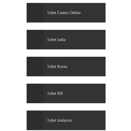
1xbet Casino Online
1xbet india
1xbet Korea
1xbet KR
1xbet malaysia