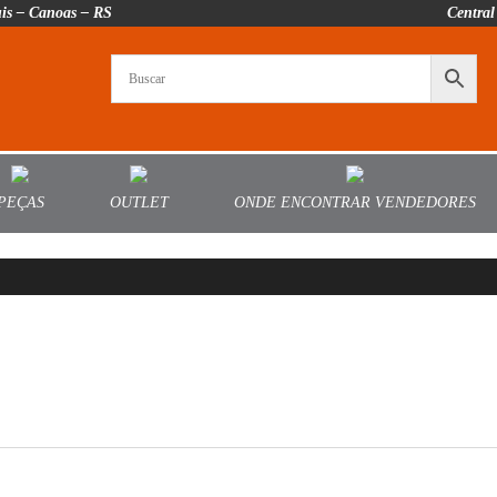
uis – Canoas – RS
Central
PEÇAS
OUTLET
ONDE ENCONTRAR VENDEDORES