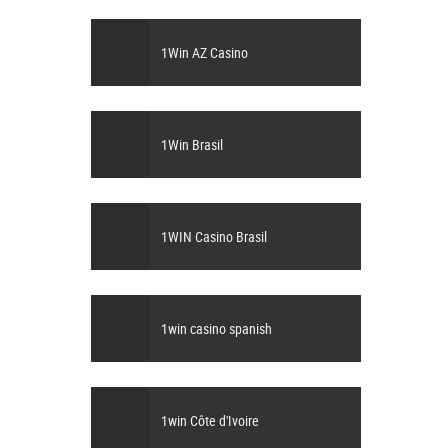
1Win AZ Casino
1Win Brasil
1WIN Casino Brasil
1win casino spanish
1win Côte d'Ivoire