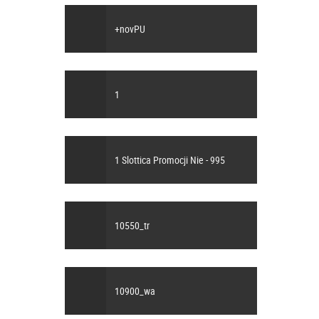
+novPU
1
1 Slottica Promocji Nie - 995
10550_tr
10900_wa