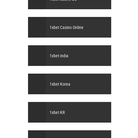
1xbet Casino Online
1xbet india
1xbet Korea
1xbet KR