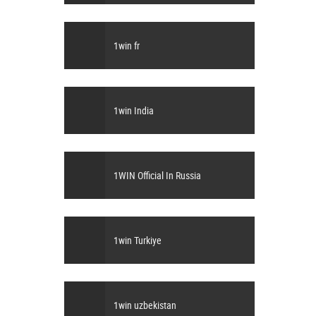
1win fr
1win India
1WIN Official In Russia
1win Turkiye
1win uzbekistan