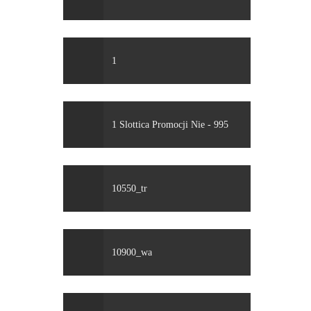
1
1 Slottica Promocji Nie - 995
10550_tr
10900_wa