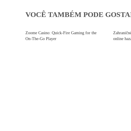
VOCÊ TAMBÉM PODE GOSTAR
Zoome Casino: Quick‑Fire Gaming for the
Zahraničné
On‑The‑Go Player
online haz