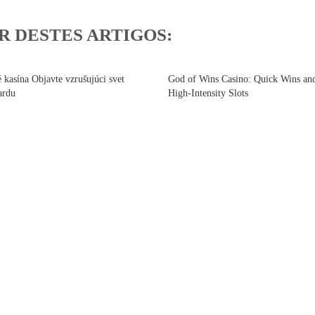
 DESTES ARTIGOS:
 kasína Objavte vzrušujúci svet
God of Wins Casino: Quick Wins an
ardu
High‑Intensity Slots