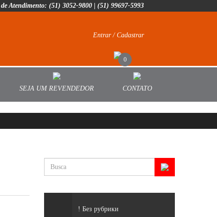
 de Atendimento:
(51) 3052-9800 | (51) 99697-5993
Entrar / Cadastrar
0
SEJA UM REVENDEDOR
CONTATO
! Без рубрики