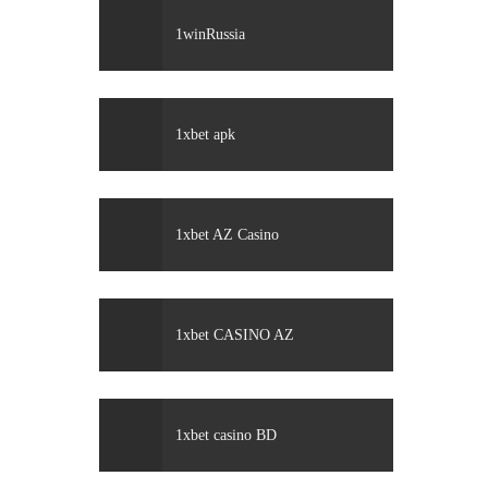
1winRussia
1xbet apk
1xbet AZ Casino
1xbet CASINO AZ
1xbet casino BD