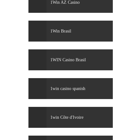
1Win AZ Casino
1Win Brasil
1WIN Casino Brasil
1win casino spanish
1win Côte d'Ivoire