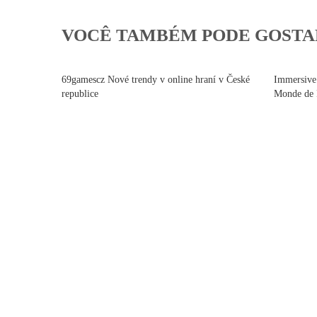
VOCÊ TAMBÉM PODE GOSTAR
69gamescz Nové trendy v online hraní v České
Immersive
republice
Monde de P