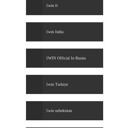
1win fr
1win India
1WIN Official In Russia
1win Turkiye
1win uzbekistan