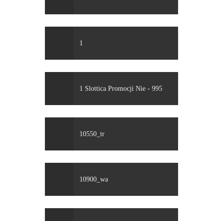
1
1 Slottica Promocji Nie - 995
10550_tr
10900_wa