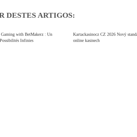
 DESTES ARTIGOS:
 Gaming with BetMakerz : Un
Kartackasinocz CZ 2026 Nový stand
ossibilités Infinies
online kasinech