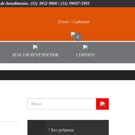
 de Atendimento:
(51) 3052-9800 | (51) 99697-5993
Entrar / Cadastrar
0
SEJA UM REVENDEDOR
CONTATO
! Без рубрики