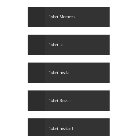
1xbet Morocco
1xbet pt
1xbet russia
1xbet Russian
1xbet russian1