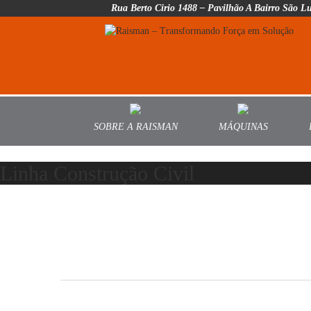
Rua Berto Cirio 1488 – Pavilhão A Bairro São L
SOBRE A RAISMAN
MÁQUINAS
Linha Construção Civil
Linha Construção Civil