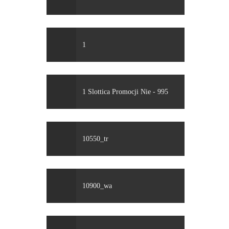
1
1 Slottica Promocji Nie - 995
10550_tr
10900_wa