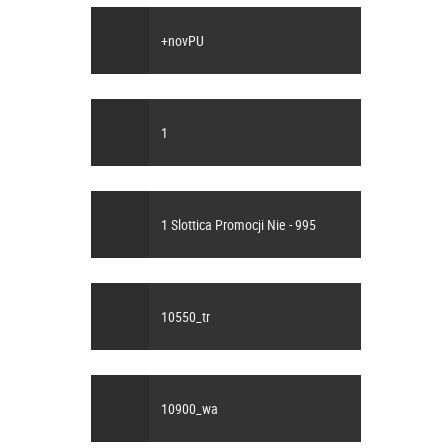
+novPU
1
1 Slottica Promocji Nie - 995
10550_tr
10900_wa