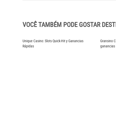
VOCÊ TAMBÉM PODE GOSTAR DESTE
Unique Casino: Slots Quick‑Hit y Ganancias
Gransino C
Rápidas
ganancias 