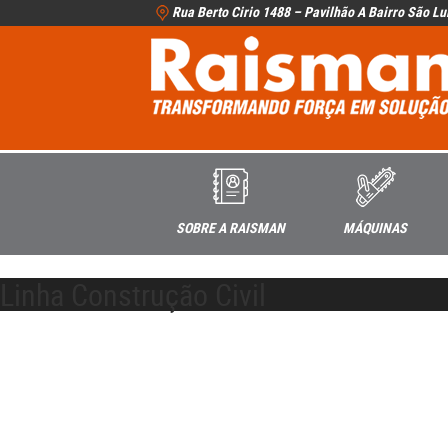
Rua Berto Cirio 1488 – Pavilhão A Bairro São Lu
SOBRE A RAISMAN
MÁQUINAS
Linha Construção Civil
Linha Construção Civil