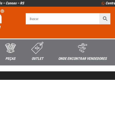
is – Canoas – RS
Centra
PEÇAS
OUTLET
ONDE ENCONTRAR VENDEDORES