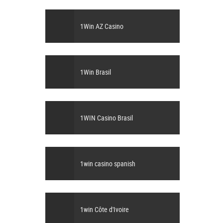
1Win AZ Casino
1Win Brasil
1WIN Casino Brasil
1win casino spanish
1win Côte d'Ivoire