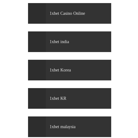
1xbet Casino Online
1xbet india
1xbet Korea
1xbet KR
1xbet malaysia