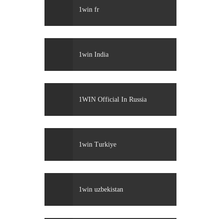
1win fr
1win India
1WIN Official In Russia
1win Turkiye
1win uzbekistan