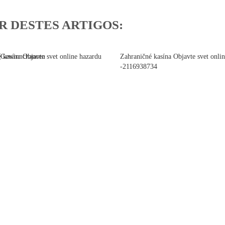
 DESTES ARTIGOS:
e_Gewinnchancen
 kasína Objavte svet online hazardu
Zahraničné kasína Objavte svet onli
-2116938734