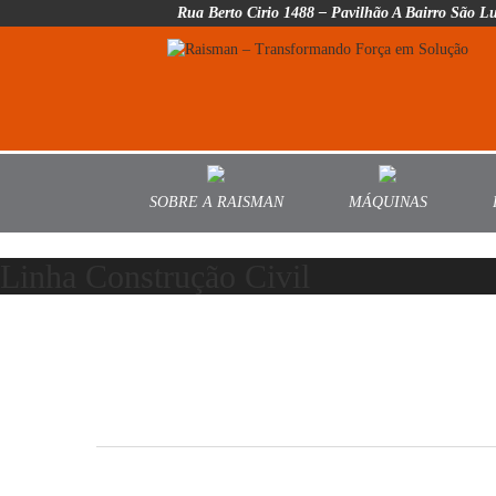
Rua Berto Cirio 1488 – Pavilhão A Bairro São L
SOBRE A RAISMAN
MÁQUINAS
Linha Construção Civil
Linha Construção Civil