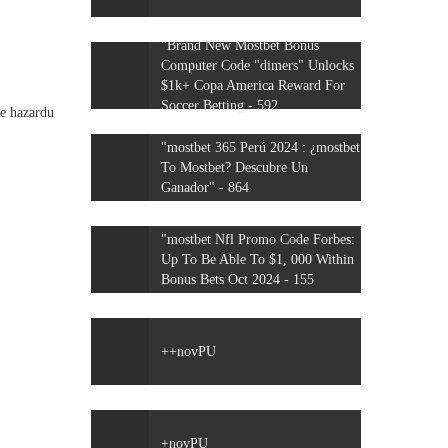
"Brand New Mostbet Bonus
Computer Code "dimers" Unlocks
$1k+ Copa America Reward For
Soccer Betting - 592
ne hazardu
"mostbet 365 Perú 2024 ️: ¿mostbet
To Mostbet? Descubre Un
Ganador" - 864
"mostbet Nfl Promo Code Forbes:
Up To Be Able To $1, 000 Within
Bonus Bets Oct 2024 - 155
++novPU
+novPU