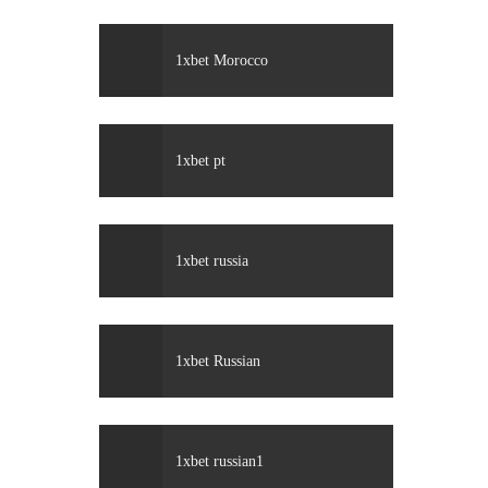
1xbet Morocco
1xbet pt
1xbet russia
1xbet Russian
1xbet russian1