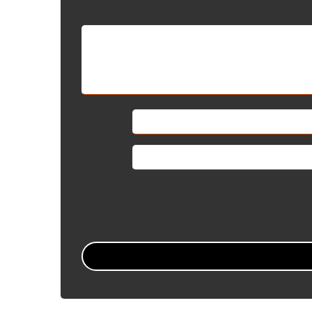
Comentário
*
Nome
*
E-mail
*