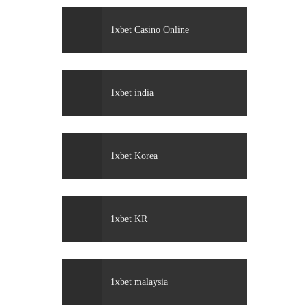
1xbet Casino Online
1xbet india
1xbet Korea
1xbet KR
1xbet malaysia