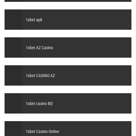
1xbet apk
1xbet AZ Casino
1xbet CASINO AZ
1xbet casino BD
1xbet Casino Online