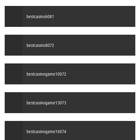
bestcasino6081
bestcasino8072
bestcasinogame10072
bestcasinogame13073
bestcasinogame16074