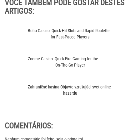
VOCÊ TAMBÉM PODE GOSTAR DESTES
ARTIGOS:
Boho Casino: Quick‑Hit Slots and Rapid Roulette
for Fast‑Paced Players
Zoome Casino: Quick‑Fire Gaming for the
On‑The‑Go Player
Zahraničné kasína Objavte vzrušujúci svet online
hazardu
COMENTÁRIOS:
Nenhum comentário foi feito, seja o primeiro!