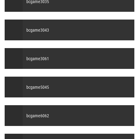
bcgame3035
bcgame3043
bcgame3061
bcgame5045
bcgame6062