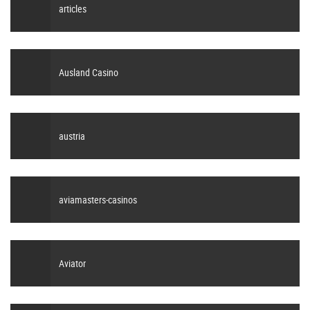
articles
Ausland Casino
austria
aviamasters-casinos
Aviator