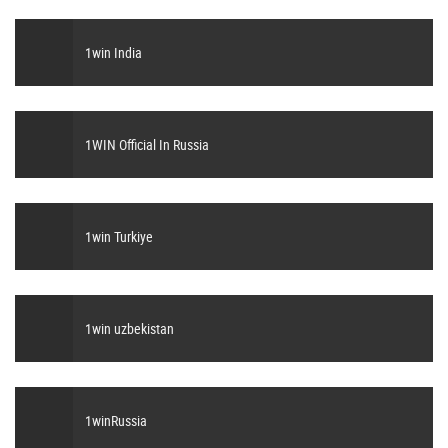
1win India
1WIN Official In Russia
1win Turkiye
1win uzbekistan
1winRussia