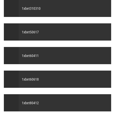
1xbet310310
1xbet50617
1xbet60411
1xbet60618
1xbet80412