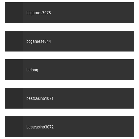
bcgames3078
bcgames4044
belong
bestcasino1071
bestcasino3072