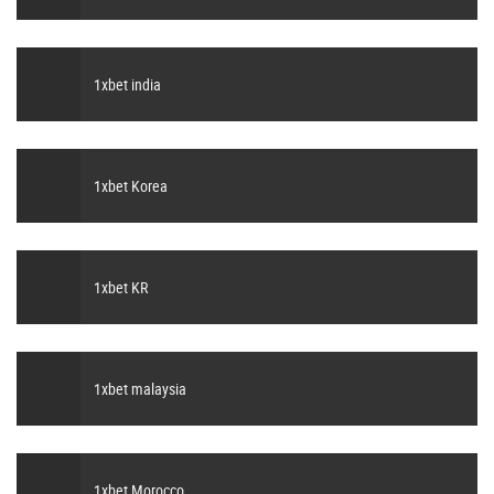
1xbet india
1xbet Korea
1xbet KR
1xbet malaysia
1xbet Morocco