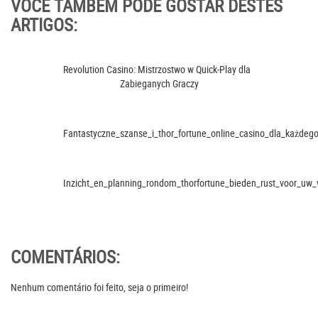
VOCÊ TAMBÉM PODE GOSTAR DESTES
ARTIGOS:
Revolution Casino: Mistrzostwo w Quick‑Play dla
Zabieganych Graczy
Fantastyczne_szanse_i_thor_fortune_online_casino_dla_każde
Inzicht_en_planning_rondom_thorfortune_bieden_rust_voor_uw
COMENTÁRIOS:
Nenhum comentário foi feito, seja o primeiro!