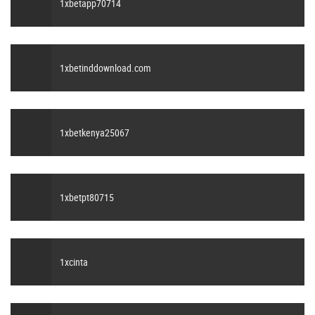
1xbetapp70714
1xbetinddownload.com
1xbetkenya25067
1xbetpt80715
1xcinta