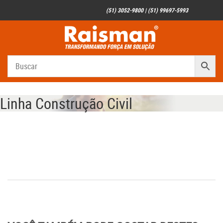
(51) 3052-9800 | (51) 99697-5993
Linha Construção Civil
Linha Construção Civil