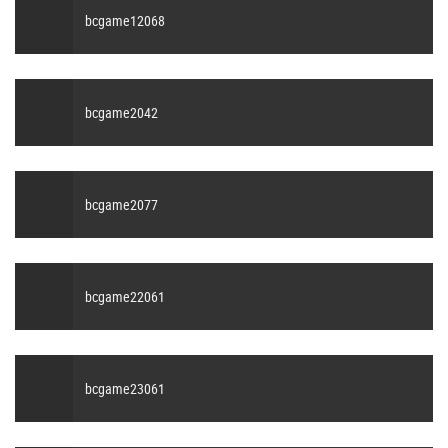
bcgame12068
bcgame2042
bcgame2077
bcgame22061
bcgame23061