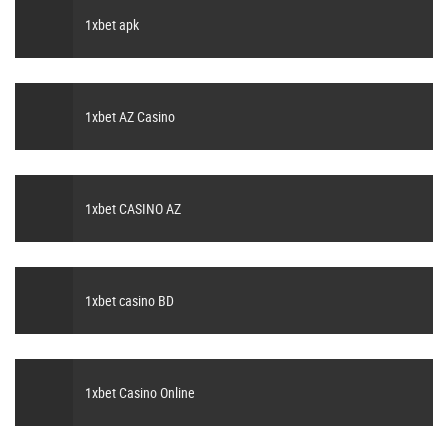
1xbet apk
1xbet AZ Casino
1xbet CASINO AZ
1xbet casino BD
1xbet Casino Online