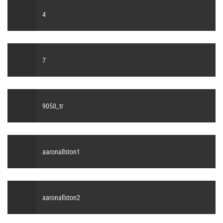
4
7
9050_tr
aaronallston1
aaronallston2