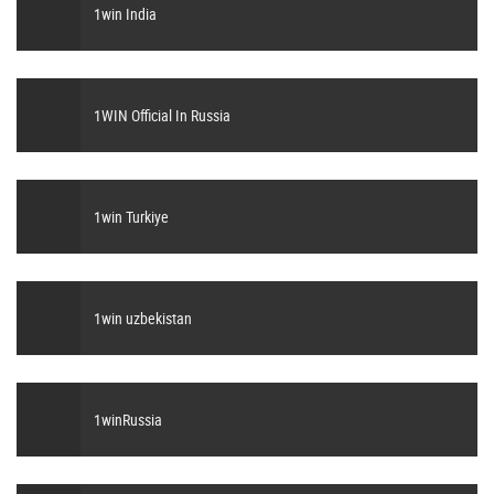
1win India
1WIN Official In Russia
1win Turkiye
1win uzbekistan
1winRussia