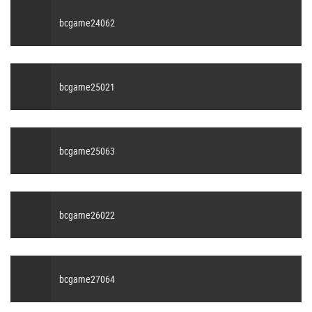
bcgame24062
bcgame25021
bcgame25063
bcgame26022
bcgame27064