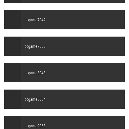
bcgame7042
bcgame7063
bcgame8043
bcgame8064
bcgame9065