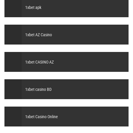
1xbet apk
1xbet AZ Casino
1xbet CASINO AZ
1xbet casino BD
1xbet Casino Online