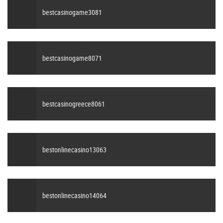
bestcasinogame3081
bestcasinogame8071
bestcasinogreece8061
bestonlinecasino13063
bestonlinecasino14064