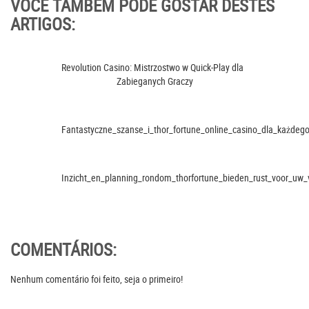
VOCÊ TAMBÉM PODE GOSTAR DESTES
ARTIGOS:
Revolution Casino: Mistrzostwo w Quick‑Play dla
Zabieganych Graczy
Fantastyczne_szanse_i_thor_fortune_online_casino_dla_każde
Inzicht_en_planning_rondom_thorfortune_bieden_rust_voor_uw
COMENTÁRIOS:
Nenhum comentário foi feito, seja o primeiro!