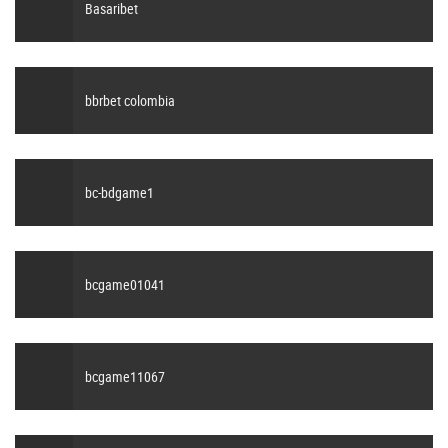
Basaribet
bbrbet colombia
bc-bdgame1
bcgame01041
bcgame11067