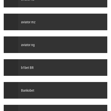
aviator mz
aviator ng
b1bet BR
Bankobet