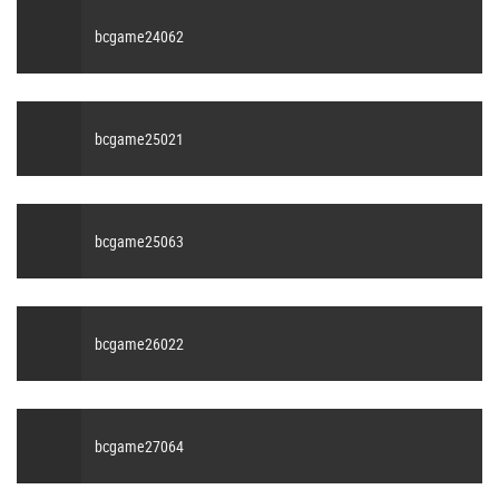
bcgame24062
bcgame25021
bcgame25063
bcgame26022
bcgame27064