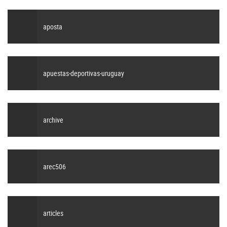
aposta
apuestas-deportivas-uruguay
archive
arec506
articles