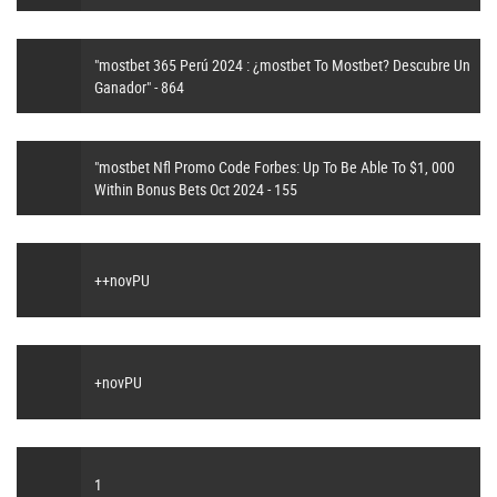
"mostbet 365 Perú 2024 ️: ¿mostbet To Mostbet? Descubre Un
Ganador" - 864
"mostbet Nfl Promo Code Forbes: Up To Be Able To $1, 000
Within Bonus Bets Oct 2024 - 155
++novPU
+novPU
1