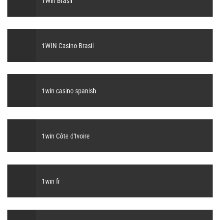
1Win Brasil
1WIN Casino Brasil
1win casino spanish
1win Côte d'Ivoire
1win fr