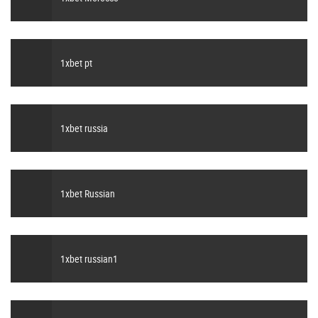
1xbet pt
1xbet russia
1xbet Russian
1xbet russian1