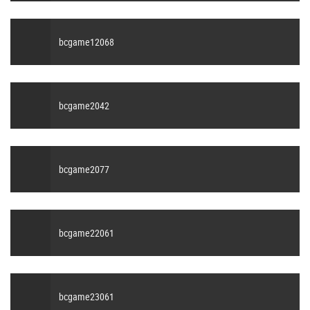
bcgame12068
bcgame2042
bcgame2077
bcgame22061
bcgame23061