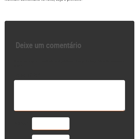
Deixe um comentário
O seu endereço de e-mail não será publicado.
Campos obrigatórios são marcados
com
*
Comentário
*
Nome
*