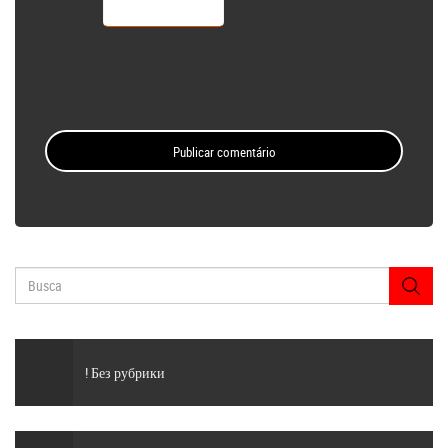
E-mail
*
! Без рубрики