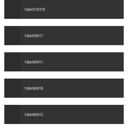
1xbet310310
1xbet50617
1xbet60411
1xbet60618
1xbet80412