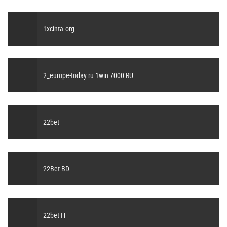
1xcinta.org
2_europe-today.ru 1win 7000 RU
22bet
22Bet BD
22bet IT