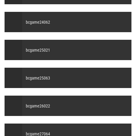
bcgame24062
bcgame25021
bcgame25063
bcgame26022
bcgame27064