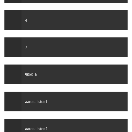
4
7
9050_tr
aaronallston1
aaronallston2