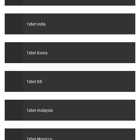
1xbet india
1xbet Korea
1xbet KR
1xbet malaysia
1xbet Morocco