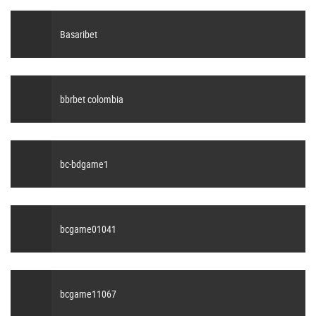
Basaribet
bbrbet colombia
bc-bdgame1
bcgame01041
bcgame11067