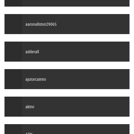
aaronallston29065
adderall
ajutorcainiro
aktivi