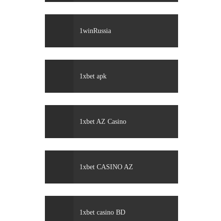
1winRussia
1xbet apk
1xbet AZ Casino
1xbet CASINO AZ
1xbet casino BD