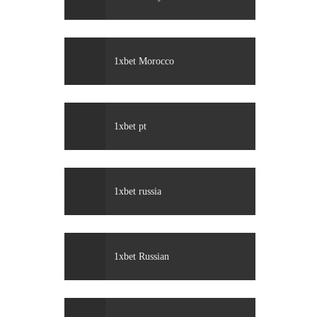
1xbet Morocco
1xbet pt
1xbet russia
1xbet Russian