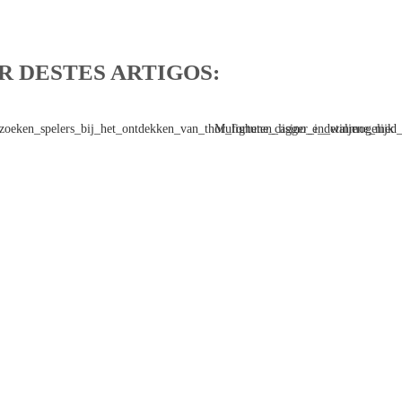
 DESTES ARTIGOS:
zoeken_spelers_bij_het_ontdekken_van_thor_fortune_casino_en_winmogelijk
Muligheten_ligger_i_detaljene_med_