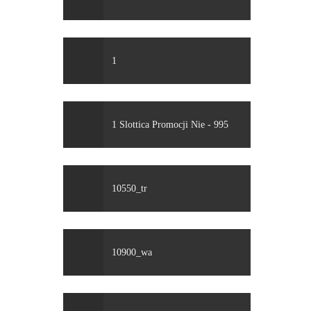
1
1 Slottica Promocji Nie - 995
10550_tr
10900_wa