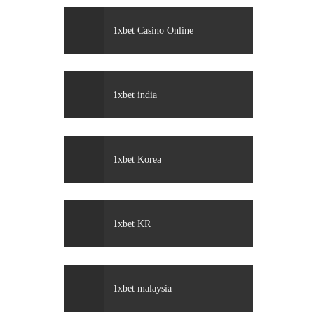
1xbet Casino Online
1xbet india
1xbet Korea
1xbet KR
1xbet malaysia