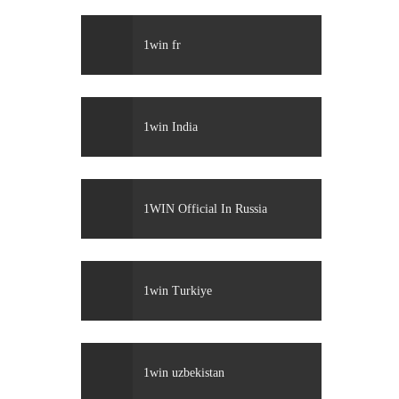
1win fr
1win India
1WIN Official In Russia
1win Turkiye
1win uzbekistan