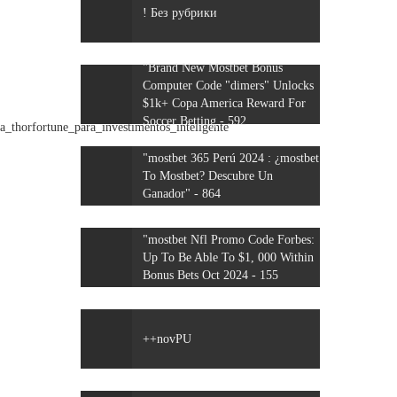
! Без рубрики
"Brand New Mostbet Bonus
Computer Code "dimers" Unlocks
$1k+ Copa America Reward For
Soccer Betting - 592
a_thorfortune_para_investimentos_inteligente
"mostbet 365 Perú 2024 ️: ¿mostbet
To Mostbet? Descubre Un
Ganador" - 864
"mostbet Nfl Promo Code Forbes:
Up To Be Able To $1, 000 Within
Bonus Bets Oct 2024 - 155
++novPU