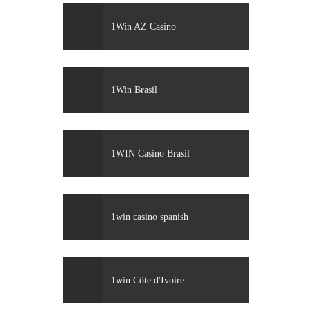
1Win AZ Casino
1Win Brasil
1WIN Casino Brasil
1win casino spanish
1win Côte d'Ivoire