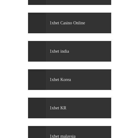
1xbet Casino Online
1xbet india
1xbet Korea
1xbet KR
1xbet malaysia