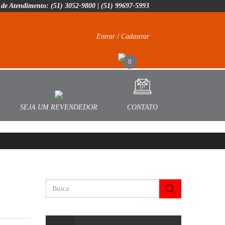
 de Atendimento:
(51) 3052-9800 | (51) 99697-5993
Entrar / Cadastrar
0
SEJA UM REVENDEDOR
CONTATO