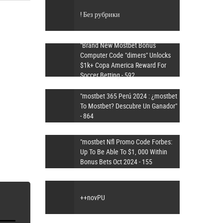
! Без рубрики
"Brand New Mostbet Bonus
Computer Code "dimers" Unlocks
$1k+ Copa America Reward For
Soccer Betting - 592
"mostbet 365 Perú 2024 ️: ¿mostbet
To Mostbet? Descubre Un Ganador"
- 864
"mostbet Nfl Promo Code Forbes:
Up To Be Able To $1, 000 Within
Bonus Bets Oct 2024 - 155
++novPU