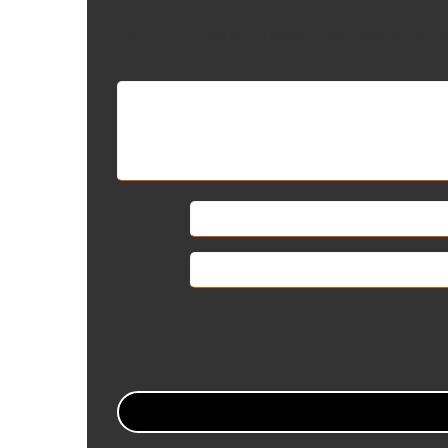
O seu endereço de e-mail não será publicado.
Campos obrigatórios são ma
Comentário
*
Nome
*
E-mail
*