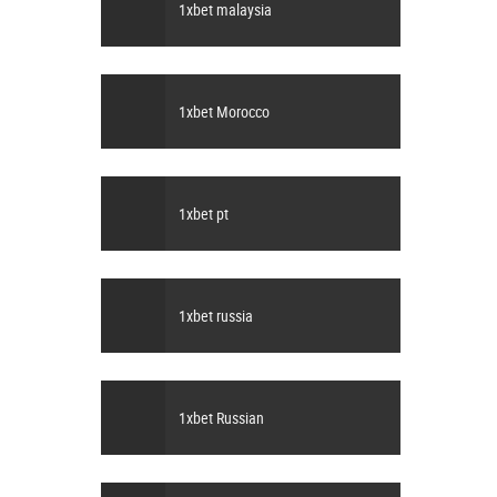
1xbet malaysia
1xbet Morocco
1xbet pt
1xbet russia
1xbet Russian