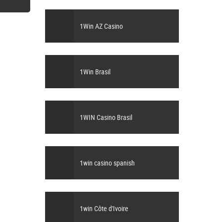
1Win AZ Casino
1Win Brasil
1WIN Casino Brasil
1win casino spanish
1win Côte d'Ivoire