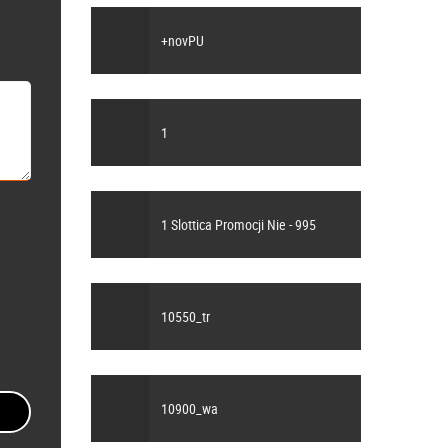
+novPU
1
1 Slottica Promocji Nie - 995
10550_tr
10900_wa