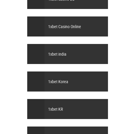
1xbet Casino Online
1xbet india
1xbet Korea
1xbet KR