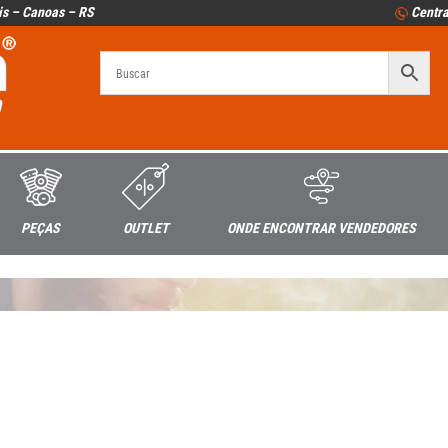
is – Canoas – RS
Centra
PEÇAS
OUTLET
ONDE ENCONTRAR VENDEDORES