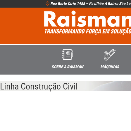
Rua Berto Cirio 1488 – Pavilhão A Bairro São Lu
SOBRE A RAISMAN
MÁQUINAS
Linha Construção Civil
Linha Construção Civil