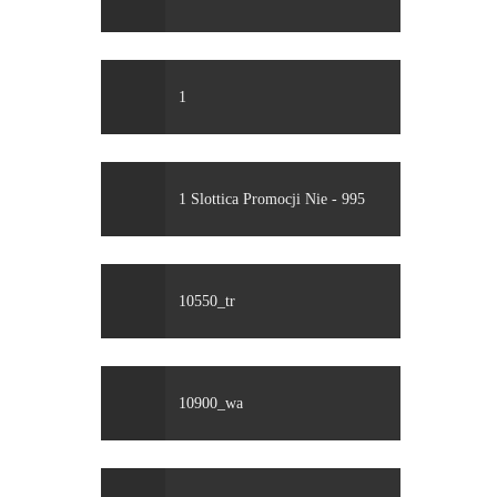
1
1 Slottica Promocji Nie - 995
10550_tr
10900_wa