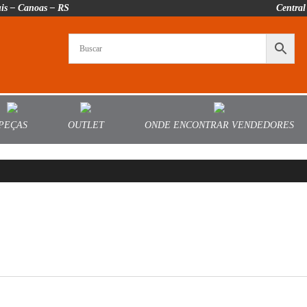
uis – Canoas – RS
Central
PEÇAS
OUTLET
ONDE ENCONTRAR VENDEDORES