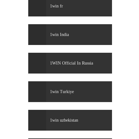
1win fr
1win India
1WIN Official In Russia
1win Turkiye
1win uzbekistan