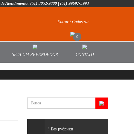
 de Atendimento:
(51) 3052-9800 | (51) 99697-5993
Entrar / Cadastrar
0
SEJA UM REVENDEDOR
CONTATO
! Без рубрики