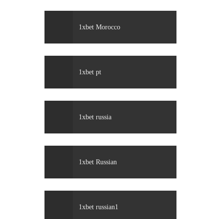
1xbet Morocco
1xbet pt
1xbet russia
1xbet Russian
1xbet russian1