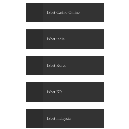
1xbet Casino Online
1xbet india
1xbet Korea
1xbet KR
1xbet malaysia