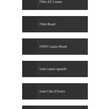
1Win AZ Casino
1Win Brasil
1WIN Casino Brasil
1win casino spanish
1win Côte d'Ivoire