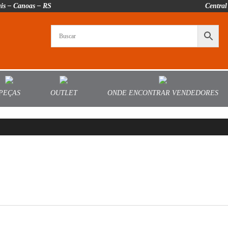
uis – Canoas – RS
Central
PEÇAS
OUTLET
ONDE ENCONTRAR VENDEDORES