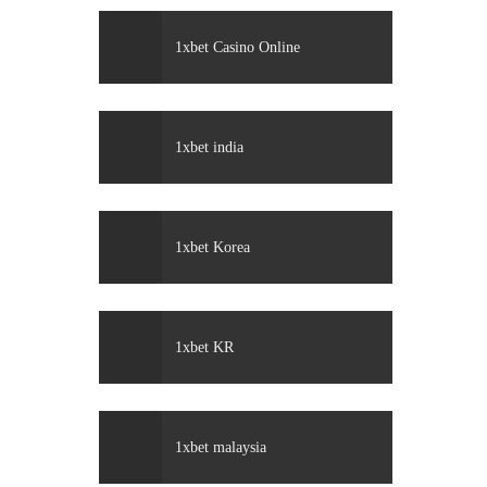
1xbet Casino Online
1xbet india
1xbet Korea
1xbet KR
1xbet malaysia