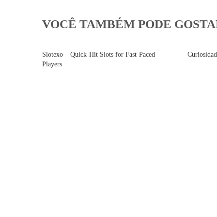
VOCÊ TAMBÉM PODE GOSTAR
Slotexo – Quick‑Hit Slots for Fast‑Paced
Curiosida
Players