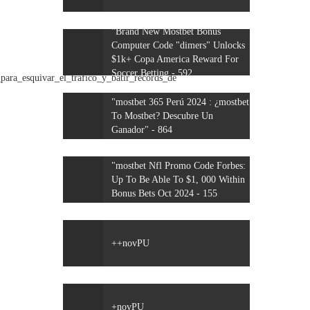
"Brand New Mostbet Bonus
Computer Code "dimers" Unlocks
$1k+ Copa America Reward For
Soccer Betting - 592
para_esquivar_el_tráfico_y_batir_récords_de
"mostbet 365 Perú 2024 ️: ¿mostbet
To Mostbet? Descubre Un
Ganador" - 864
"mostbet Nfl Promo Code Forbes:
Up To Be Able To $1, 000 Within
Bonus Bets Oct 2024 - 155
++novPU
+novPU