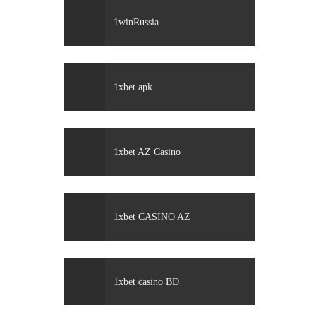
1winRussia
1xbet apk
1xbet AZ Casino
1xbet CASINO AZ
1xbet casino BD