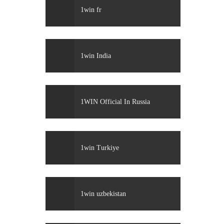
1win fr
1win India
1WIN Official In Russia
1win Turkiye
1win uzbekistan