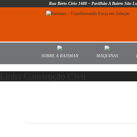
Rua Berto Cirio 1488 – Pavilhão A Bairro São L
SOBRE A RAISMAN
MÁQUINAS
Linha Construção Civil
Linha Construção Civil