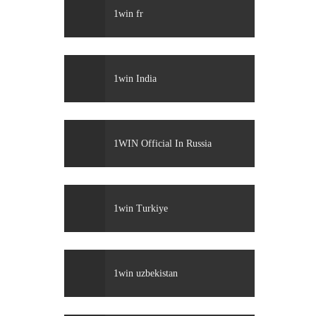
1win fr
1win India
1WIN Official In Russia
1win Turkiye
1win uzbekistan