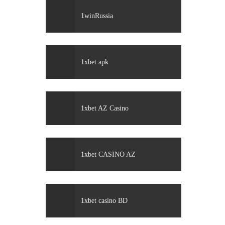
1winRussia
1xbet apk
1xbet AZ Casino
1xbet CASINO AZ
1xbet casino BD