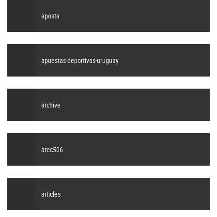
aposta
apuestas-deportivas-uruguay
archive
arec506
articles