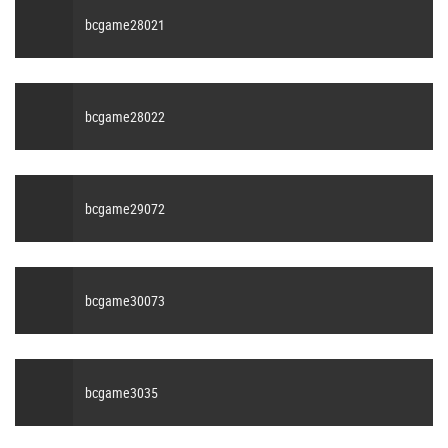
bcgame28021
bcgame28022
bcgame29072
bcgame30073
bcgame3035