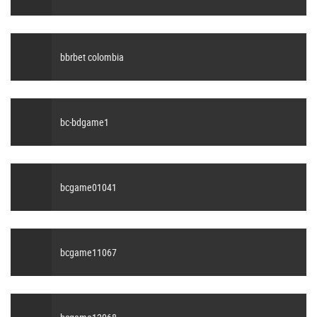
bbrbet colombia
bc-bdgame1
bcgame01041
bcgame11067