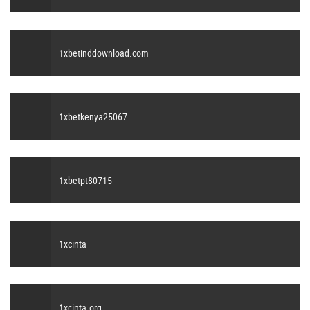
1xbetinddownload.com
1xbetkenya25067
1xbetpt80715
1xcinta
1xcinta.org