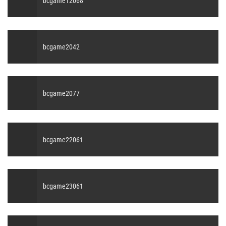
bcgame12068
bcgame2042
bcgame2077
bcgame22061
bcgame23061