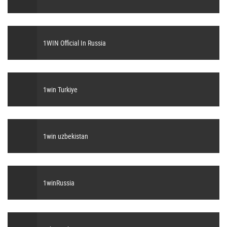
1WIN Official In Russia
1win Turkiye
1win uzbekistan
1winRussia