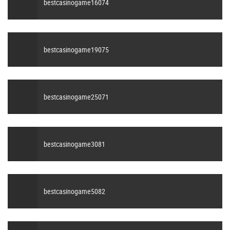
bestcasinogame16074
bestcasinogame19075
bestcasinogame25071
bestcasinogame3081
bestcasinogame5082