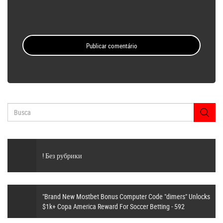
! Без рубрики
"Brand New Mostbet Bonus Computer Code "dimers" Unlocks
$1k+ Copa America Reward For Soccer Betting - 592