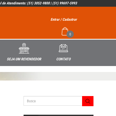
l de Atendimento:
(51) 3052-9800 | (51) 99697-5993
Entrar / Cadastrar
0
SEJA UM REVENDEDOR
CONTATO