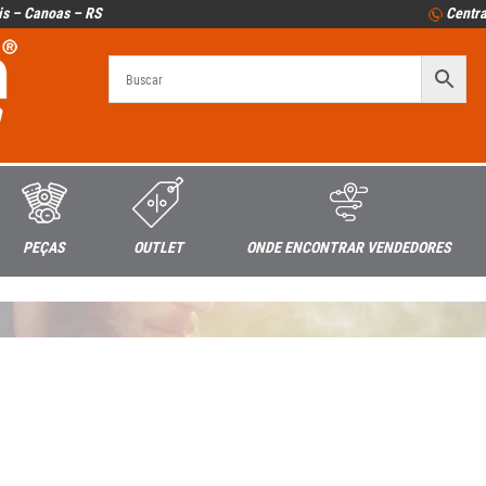
is – Canoas – RS
Centra
PEÇAS
OUTLET
ONDE ENCONTRAR VENDEDORES