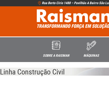
Rua Berto Cirio 1488 – Pavilhão A Bairro São Lu
SOBRE A RAISMAN
MÁQUINAS
Linha Construção Civil
Linha Construção Civil