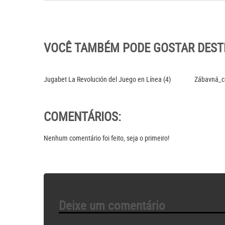
VOCÊ TAMBÉM PODE GOSTAR DESTE
Jugabet La Revolución del Juego en Línea (4)
Zábavná_c
COMENTÁRIOS:
Nenhum comentário foi feito, seja o primeiro!
Deixe um comentário