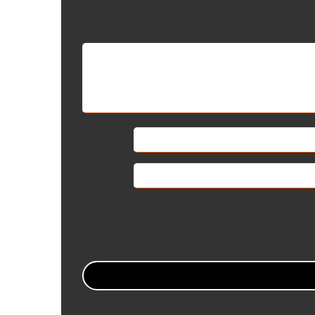
O seu endereço de e-mail não será publicado.
Campos obrigatórios são ma
Comentário
*
Nome
*
E-mail
*