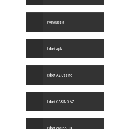
1winRussia
1xbet apk
1xbet AZ Casino
1xbet CASINO AZ
1xbet casino BD