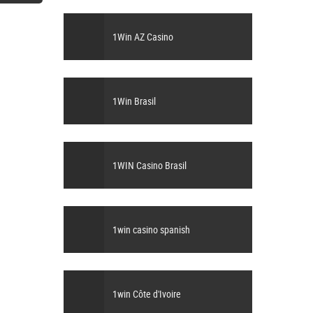
1Win AZ Casino
1Win Brasil
1WIN Casino Brasil
1win casino spanish
1win Côte d'Ivoire