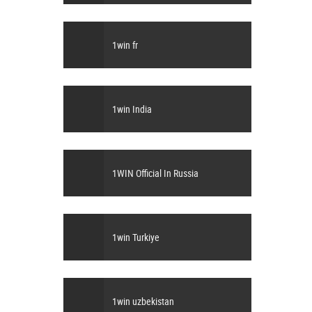
1win fr
1win India
1WIN Official In Russia
1win Turkiye
1win uzbekistan