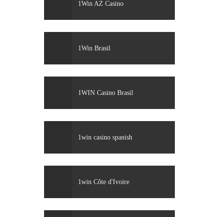
1Win AZ Casino
1Win Brasil
1WIN Casino Brasil
1win casino spanish
1win Côte d'Ivoire