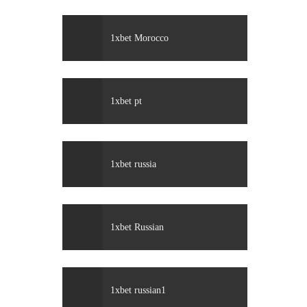
1xbet Morocco
1xbet pt
1xbet russia
1xbet Russian
1xbet russian1