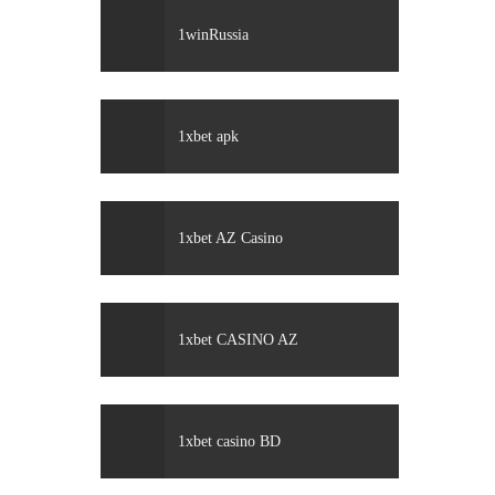
1winRussia
1xbet apk
1xbet AZ Casino
1xbet CASINO AZ
1xbet casino BD