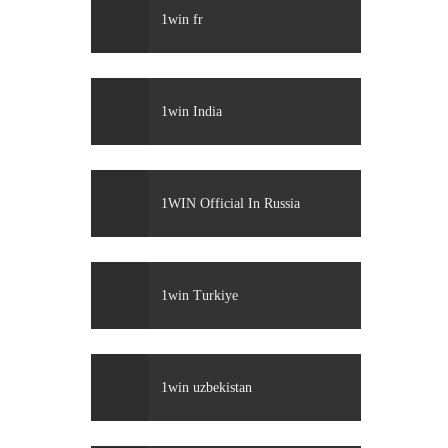
1win fr
1win India
1WIN Official In Russia
1win Turkiye
1win uzbekistan