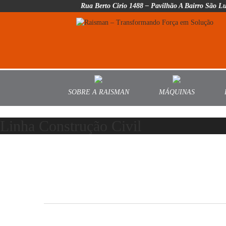
Rua Berto Cirio 1488 – Pavilhão A Bairro São L
SOBRE A RAISMAN
MÁQUINAS
Linha Construção Civil
Linha Construção Civil