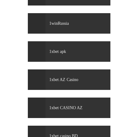
1winRussia
1xbet apk
1xbet AZ Casino
1xbet CASINO AZ
1xbet casino BD