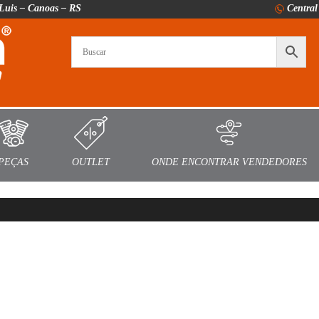
Central
 Luis – Canoas – RS
PEÇAS
OUTLET
ONDE ENCONTRAR VENDEDORES