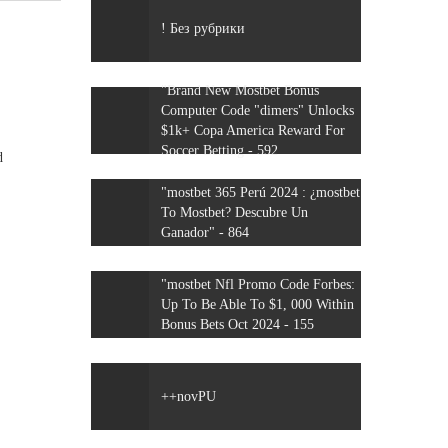
! Без рубрики
"Brand New Mostbet Bonus
Computer Code "dimers" Unlocks
$1k+ Copa America Reward For
Soccer Betting - 592
d
"mostbet 365 Perú 2024 ️: ¿mostbet
To Mostbet? Descubre Un
Ganador" - 864
"mostbet Nfl Promo Code Forbes:
Up To Be Able To $1, 000 Within
Bonus Bets Oct 2024 - 155
++novPU