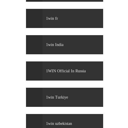
1win fr
1win India
1WIN Official In Russia
1win Turkiye
1win uzbekistan