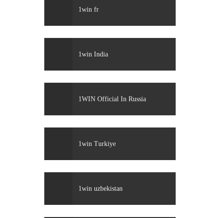
1win fr
1win India
1WIN Official In Russia
1win Turkiye
1win uzbekistan