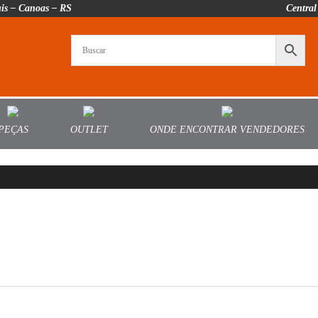
uis – Canoas – RS
Central
PEÇAS
OUTLET
ONDE ENCONTRAR VENDEDORES