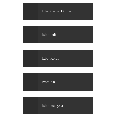
1xbet Casino Online
1xbet india
1xbet Korea
1xbet KR
1xbet malaysia