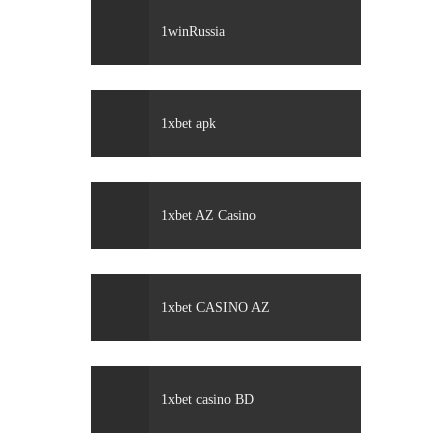
1winRussia
1xbet apk
1xbet AZ Casino
1xbet CASINO AZ
1xbet casino BD