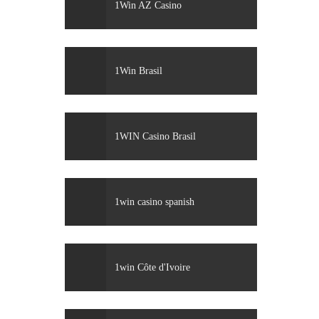
1Win AZ Casino
1Win Brasil
1WIN Casino Brasil
1win casino spanish
1win Côte d'Ivoire