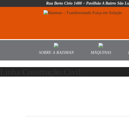
Rua Berto Cirio 1488 – Pavilhão A Bairro São L
SOBRE A RAISMAN
MÁQUINAS
Linha Construção Civil
Linha Construção Civil