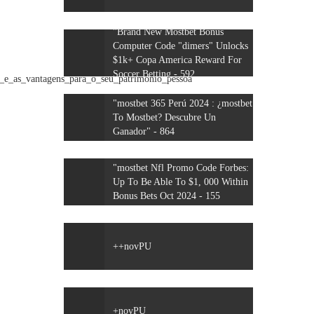
"Brand New Mostbet Bonus
Computer Code "dimers" Unlocks
$1k+ Copa America Reward For
Soccer Betting - 592
e_e_as_vantagens_para_o_seu_patrimônio_pessoa
"mostbet 365 Perú 2024 ️: ¿mostbet
To Mostbet? Descubre Un
Ganador" - 864
"mostbet Nfl Promo Code Forbes:
Up To Be Able To $1, 000 Within
Bonus Bets Oct 2024 - 155
++novPU
+novPU