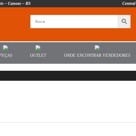
uis – Canoas – RS
Central
PEÇAS
OUTLET
ONDE ENCONTRAR VENDEDORES