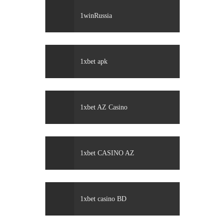
1winRussia
1xbet apk
1xbet AZ Casino
1xbet CASINO AZ
1xbet casino BD