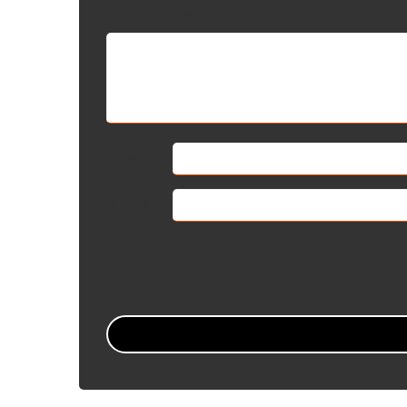
Comentário
*
Nome
*
E-mail
*