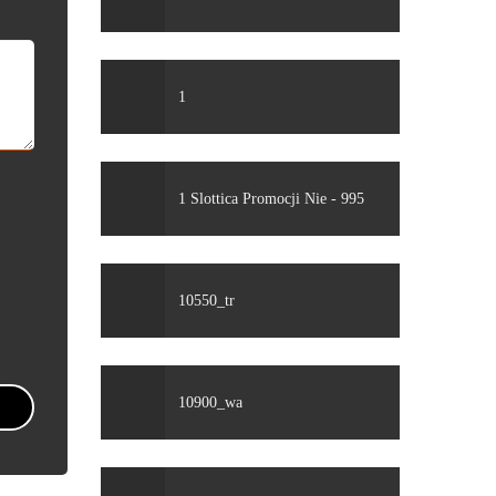
1
1 Slottica Promocji Nie - 995
10550_tr
10900_wa