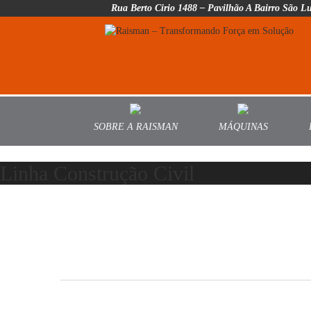
Rua Berto Cirio 1488 – Pavilhão A Bairro São L
SOBRE A RAISMAN
MÁQUINAS
Linha Construção Civil
Linha Construção Civil