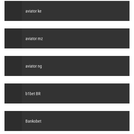
aviator ke
aviator mz
aviator ng
b1bet BR
Bankobet