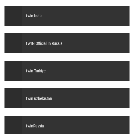
1win India
1WIN Official In Russia
1win Turkiye
1win uzbekistan
1winRussia