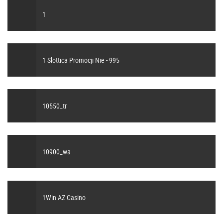
1
1 Slottica Promocji Nie - 995
10550_tr
10900_wa
1Win AZ Casino