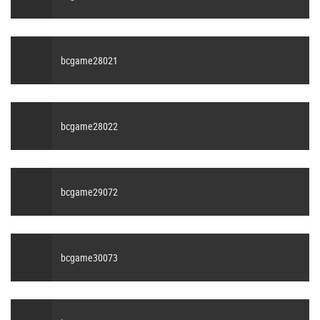
bcgame28021
bcgame28022
bcgame29072
bcgame30073