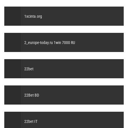
1xcinta.org
2_europe-today.ru 1win 7000 RU
22bet
22Bet BD
22bet IT