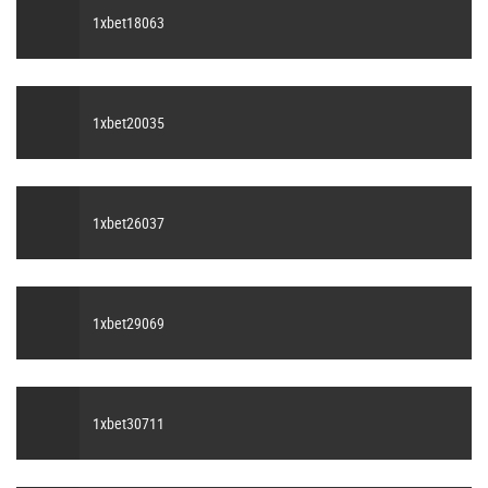
1xbet18063
1xbet20035
1xbet26037
1xbet29069
1xbet30711