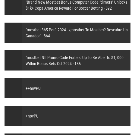
"Brand New Mostbet Bonus Computer Code "dimers" Unlocks
$1k+ Copa America Reward For Soccer Betting - 592
"mostbet 365 Perú 2024 ️: ¿mostbet To Mostbet? Descubre Un
Ganador" - 864
"mostbet Nfl Promo Code Forbes: Up To Be Able To $1, 000
Within Bonus Bets Oct 2024 - 155
++novPU
+novPU