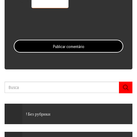
E-mail
*
! Без рубрики