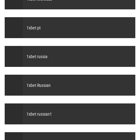
1xbet pt
1xbet russia
1xbet Russian
1xbet russian1