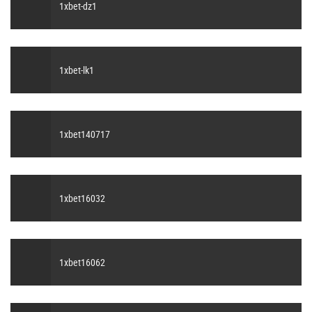
1xbet-dz1
1xbet-lk1
1xbet140717
1xbet16032
1xbet16062