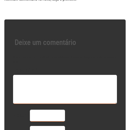
Deixe um comentário
O seu endereço de e-mail não será publicado.
Campos obrigatórios são marcados
com
*
Comentário
*
Nome
*