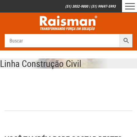
(51) 3052-9800 | (51) 99697-5993
Linha Construção Civil
Linha Construção Civil