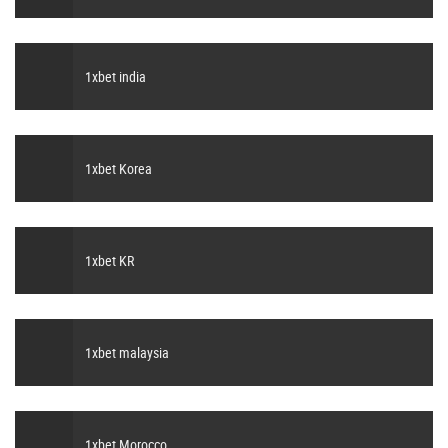
1xbet india
1xbet Korea
1xbet KR
1xbet malaysia
1xbet Morocco