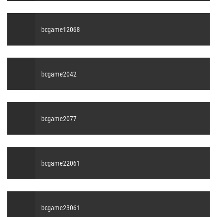
bcgame12068
bcgame2042
bcgame2077
bcgame22061
bcgame23061