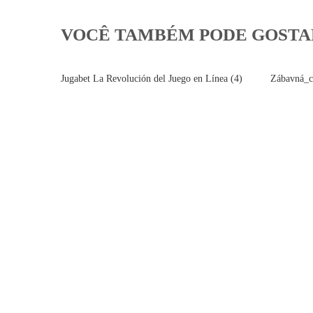
VOCÊ TAMBÉM PODE GOSTAR
Jugabet La Revolución del Juego en Línea (4)
Zábavná_c