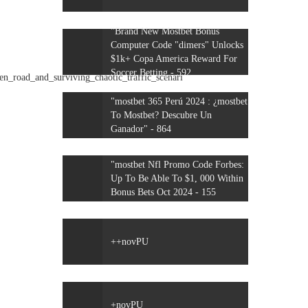
"Brand New Mostbet Bonus
Computer Code "dimers" Unlocks
$1k+ Copa America Reward For
Soccer Betting - 592
en_road_and_surviving_chaotic_traffic_scenari
"mostbet 365 Perú 2024 ️: ¿mostbet
To Mostbet? Descubre Un
Ganador" - 864
"mostbet Nfl Promo Code Forbes:
Up To Be Able To $1, 000 Within
Bonus Bets Oct 2024 - 155
++novPU
+novPU