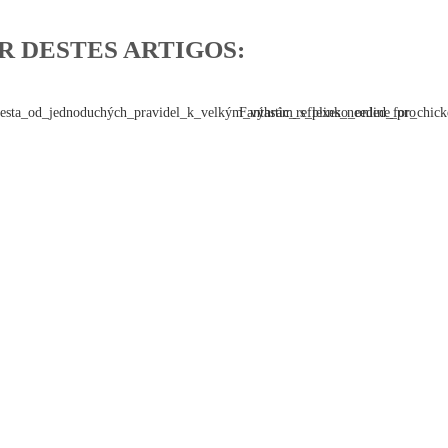
 DESTES ARTIGOS:
esta_od_jednoduchých_pravidel_k_velkým_výhrám_s_plinko_online_pro
Fantastic_reflexes_needed_for_chick