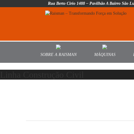
Rua Berto Cirio 1488 – Pavilhão A Bairro São L
SOBRE A RAISMAN
MÁQUINAS
Linha Construção Civil
Linha Construção Civil